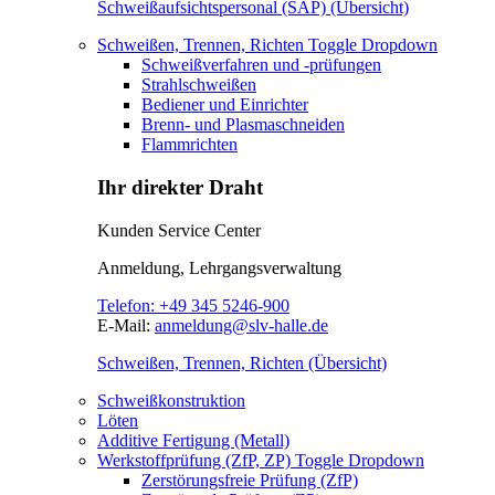
Schweißaufsichtspersonal (SAP) (Übersicht)
Schweißen, Trennen, Richten
Toggle Dropdown
Schweißverfahren und -prüfungen
Strahlschweißen
Bediener und Einrichter
Brenn- und Plasmaschneiden
Flammrichten
Ihr direkter Draht
Kunden Service Center
Anmeldung, Lehrgangsverwaltung
Telefon:
+49 345 5246-900
E-Mail:
anmeldung@slv-halle.de
Schweißen, Trennen, Richten (Übersicht)
Schweißkonstruktion
Löten
Additive Fertigung (Metall)
Werkstoffprüfung (ZfP, ZP)
Toggle Dropdown
Zerstörungsfreie Prüfung (ZfP)