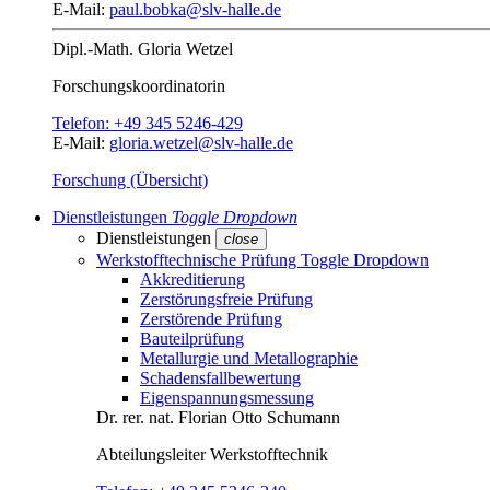
E-Mail:
paul.bobka@slv-halle.de
Dipl.-Math.
Gloria Wetzel
Forschungs­koordinatorin
Telefon:
+49 345 5246-429
E-Mail:
gloria.wetzel@slv-halle.de
Forschung (Übersicht)
Dienstleistungen
Toggle Dropdown
Dienstleistungen
close
Werkstofftechnische Prüfung
Toggle Dropdown
Akkreditierung
Zerstörungsfreie Prüfung
Zerstörende Prüfung
Bauteilprüfung
Metallurgie und Metallographie
Schadensfallbewertung
Eigenspannungsmessung
Dr. rer. nat.
Florian Otto Schumann
Abteilungsleiter
Werkstofftechnik