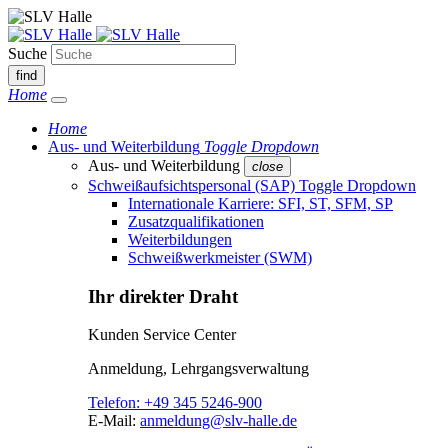
Suche
find
Home
Home
Aus- und Weiterbildung
Toggle Dropdown
Aus- und Weiterbildung
close
Schweißaufsichtspersonal (SAP)
Toggle Dropdown
Internationale Karriere: SFI, ST, SFM, SP
Zusatzqualifikationen
Weiterbildungen
Schweißwerkmeister (SWM)
Ihr direkter Draht
Kunden Service Center
Anmeldung, Lehrgangsverwaltung
Telefon:
+49 345 5246-900
E-Mail:
anmeldung@slv-halle.de