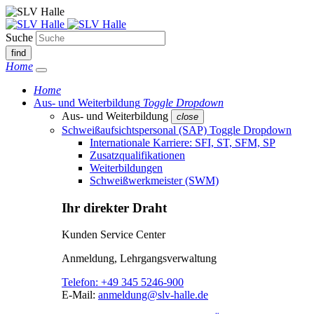
Suche
find
Home
Home
Aus- und Weiterbildung
Toggle Dropdown
Aus- und Weiterbildung
close
Schweißaufsichtspersonal (SAP)
Toggle Dropdown
Internationale Karriere: SFI, ST, SFM, SP
Zusatzqualifikationen
Weiterbildungen
Schweißwerkmeister (SWM)
Ihr direkter Draht
Kunden Service Center
Anmeldung, Lehrgangsverwaltung
Telefon:
+49 345 5246-900
E-Mail:
anmeldung@slv-halle.de