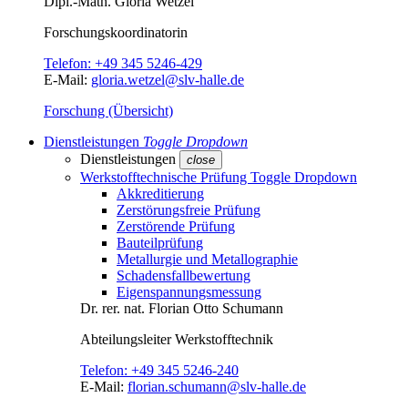
Dipl.-Math.
Gloria Wetzel
Forschungs­koordinatorin
Telefon:
+49 345 5246-429
E-Mail:
gloria.wetzel@slv-halle.de
Forschung (Übersicht)
Dienstleistungen
Toggle Dropdown
Dienstleistungen
close
Werkstofftechnische Prüfung
Toggle Dropdown
Akkreditierung
Zerstörungsfreie Prüfung
Zerstörende Prüfung
Bauteilprüfung
Metallurgie und Metallographie
Schadensfallbewertung
Eigenspannungsmessung
Dr. rer. nat.
Florian Otto Schumann
Abteilungsleiter
Werkstofftechnik
Telefon:
+49 345 5246-240
E-Mail:
florian.schumann@slv-halle.de