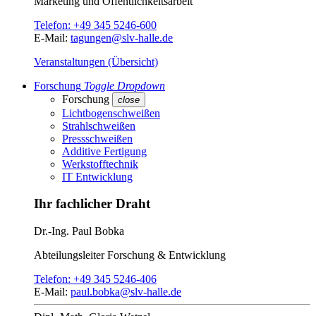
Marketing und Öffentlichkeitsarbeit
Telefon:
+49 345 5246-600
E-Mail:
tagungen@slv-halle.de
Veranstaltungen (Übersicht)
Forschung
Toggle Dropdown
Forschung
close
Lichtbogenschweißen
Strahlschweißen
Pressschweißen
Additive Fertigung
Werkstofftechnik
IT Entwicklung
Ihr fachlicher Draht
Dr.-Ing.
Paul Bobka
Abteilungsleiter
Forschung & Entwicklung
Telefon:
+49 345 5246-406
E-Mail:
paul.bobka@slv-halle.de