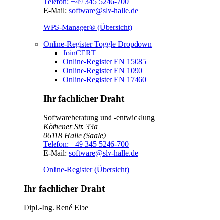
Telefon:
+49 345 5246-700
E-Mail:
software@slv-halle.de
WPS-Manager® (Übersicht)
Online-Register
Toggle Dropdown
JoinCERT
Online-Register EN 15085
Online-Register EN 1090
Online-Register EN 17460
Ihr fachlicher Draht
Softwareberatung und -entwicklung
Köthener Str. 33a
06118
Halle (Saale)
Telefon:
+49 345 5246-700
E-Mail:
software@slv-halle.de
Online-Register (Übersicht)
Ihr fachlicher Draht
Dipl.-Ing.
René Elbe