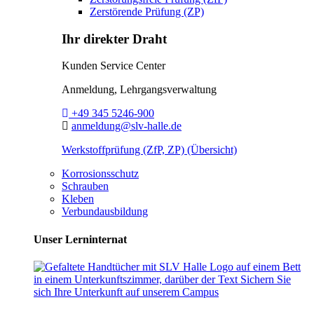
Zerstörende Prüfung (ZP)
Ihr direkter Draht
Kunden Service Center
Anmeldung, Lehrgangsverwaltung
Telefon:
+49 345 5246-900
E-Mail:
anmeldung@slv-halle.de
Werkstoffprüfung (ZfP, ZP) (Übersicht)
Korrosionsschutz
Schrauben
Kleben
Verbundausbildung
Unser Lerninternat