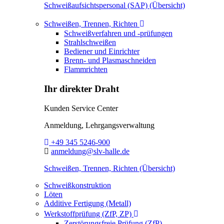
Schweißaufsichtspersonal (SAP) (Übersicht)
Toggle Dropdown
Schweißen, Trennen, Richten
Schweißverfahren und -prüfungen
Strahlschweißen
Bediener und Einrichter
Brenn- und Plasmaschneiden
Flammrichten
Ihr direkter Draht
Kunden Service Center
Anmeldung, Lehrgangsverwaltung
Telefon:
+49 345 5246-900
E-Mail:
anmeldung@slv-halle.de
Schweißen, Trennen, Richten (Übersicht)
Schweißkonstruktion
Löten
Additive Fertigung (Metall)
Toggle Dropdown
Werkstoffprüfung (ZfP, ZP)
Zerstörungsfreie Prüfung (ZfP)