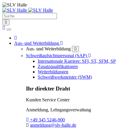
Suche
find
Home
Home
Toggle Dropdown
Aus- und Weiterbildung
Aus- und Weiterbildung
close
Toggle Dropdown
Schweißaufsichtspersonal (SAP)
Internationale Karriere: SFI, ST, SFM, SP
Zusatzqualifikationen
Weiterbildungen
Schweißwerkmeister (SWM)
Ihr direkter Draht
Kunden Service Center
Anmeldung, Lehrgangsverwaltung
Telefon:
+49 345 5246-900
E-Mail:
anmeldung@slv-halle.de