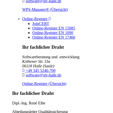
E-Mail:
software@slv-halle.de
WPS-Manager® (Übersicht)
Toggle Dropdown
Online-Register
JoinCERT
Online-Register EN 15085
Online-Register EN 1090
Online-Register EN 17460
Ihr fachlicher Draht
Softwareberatung und -entwicklung
Köthener Str. 33a
06118
Halle (Saale)
Telefon:
+49 345 5246-700
E-Mail:
software@slv-halle.de
Online-Register (Übersicht)
Ihr fachlicher Draht
Dipl.-Ing.
René Elbe
Abteilungsleiter
Qualitätssicherung