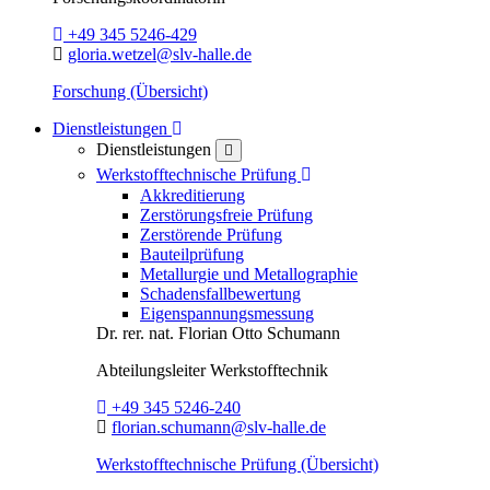
Telefon:
+49 345 5246-429
E-Mail:
gloria.wetzel@slv-halle.de
Forschung (Übersicht)
Toggle Dropdown
Dienstleistungen
Dienstleistungen
close
Toggle Dropdown
Werkstofftechnische Prüfung
Akkreditierung
Zerstörungsfreie Prüfung
Zerstörende Prüfung
Bauteilprüfung
Metallurgie und Metallographie
Schadensfallbewertung
Eigenspannungsmessung
Dr. rer. nat.
Florian Otto Schumann
Abteilungsleiter
Werkstofftechnik
Telefon:
+49 345 5246-240
E-Mail:
florian.schumann@slv-halle.de
Werkstofftechnische Prüfung (Übersicht)