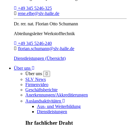
Telefon:
+49 345 5246-325
E-Mail:
rene.elbe@slv-halle.de
Dr. rer. nat.
Florian Otto Schumann
Abteilungsleiter
Werkstofftechnik
Telefon:
+49 345 5246-240
E-Mail:
florian.schumann@slv-halle.de
Dienstleistungen (Übersicht)
Toggle Dropdown
Über uns
Über uns
close
SLV News
Firmenvideo
Geschäftsberichte
Anerkennungen/Akkreditierungen
Toggle Dropdown
Auslandsaktivitäten
Aus- und Weiterbildung
Dienstleistungen
Ihr fachlicher Draht