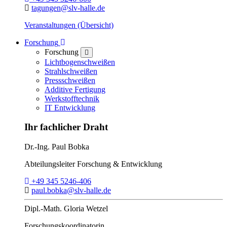
E-Mail:
tagungen@slv-halle.de
Veranstaltungen (Übersicht)
Toggle Dropdown
Forschung
Forschung
close
Lichtbogenschweißen
Strahlschweißen
Pressschweißen
Additive Fertigung
Werkstofftechnik
IT Entwicklung
Ihr fachlicher Draht
Dr.-Ing.
Paul Bobka
Abteilungsleiter
Forschung & Entwicklung
Telefon:
+49 345 5246-406
E-Mail:
paul.bobka@slv-halle.de
Dipl.-Math.
Gloria Wetzel
Forschungs­koordinatorin