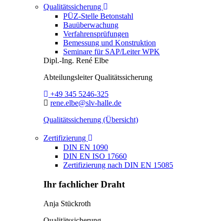
Toggle Dropdown
Qualitätssicherung
PÜZ-Stelle Betonstahl
Bauüberwachung
Verfahrensprüfungen
Bemessung und Konstruktion
Seminare für SAP/Leiter WPK
Dipl.-Ing.
René Elbe
Abteilungsleiter
Qualitätssicherung
Telefon:
+49 345 5246-325
E-Mail:
rene.elbe@slv-halle.de
Qualitätssicherung (Übersicht)
Toggle Dropdown
Zertifizierung
DIN EN 1090
DIN EN ISO 17660
Zertifizierung nach DIN EN 15085
Ihr fachlicher Draht
Anja Stückroth
Qualitätssicherung