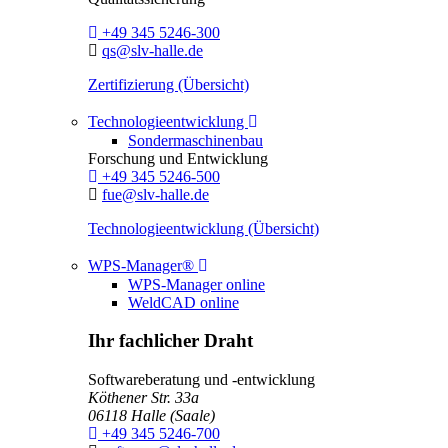
Telefon:
+49 345 5246-300
E-Mail:
qs@slv-halle.de
Zertifizierung (Übersicht)
Toggle Dropdown
Technologieentwicklung
Sondermaschinenbau
Forschung und Entwicklung
Telefon:
+49 345 5246-500
E-Mail:
fue@slv-halle.de
Technologieentwicklung (Übersicht)
Toggle Dropdown
WPS-Manager®
WPS-Manager online
WeldCAD online
Ihr fachlicher Draht
Softwareberatung und -entwicklung
Köthener Str. 33a
06118
Halle (Saale)
Telefon:
+49 345 5246-700