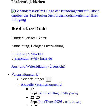
Fördermöglichkeiten
Ihr direkter Draht
Kunden Service Center
Anmeldung, Lehrgangsverwaltung
Telefon:
+49 345 5246-900
E-Mail:
anmeldung@slv-halle.de
Aus- und Weiterbildung (Übersicht)
Toggle Dropdown
Veranstaltungen
Veranstaltungen
close
Toggle Dropdown
Aktuelle Veranstaltungen
17
Sept.
Betonstahltag
,
Halle (Saale)
22–25
Sept.
InnoTrans 2026
,
Halle (Saale)
7– 8