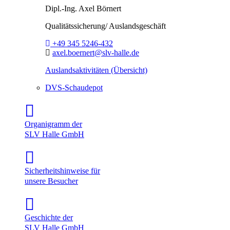
Dipl.-Ing.
Axel Börnert
Qualitätssicherung/ Auslandsgeschäft
Telefon:
+49 345 5246-432
E-Mail:
axel.boernert@slv-halle.de
Auslandsaktivitäten (Übersicht)
DVS-Schaudepot
Organigramm der
SLV Halle GmbH
Sicherheitshinweise für
unsere Besucher
Geschichte der
SLV Halle GmbH