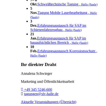
Okt.
Schweißtechnische Tagung
,
Halle (Saale)
5
Nov.
Tagung Mobile Laserbearbeitung
,
Halle
(Saale)
3
Dez.
Erfahrungsaustausch für SAP im
Schienenfahrzeugbau
,
Halle (Saale)
21
Jan.
Erfahrungsaustausch für SAP im
bauaufsichtlichen Bereich
,
Halle (Saale)
10
Feb.
Erfahrungsaustausch Korrosionsschutz
,
Halle (Saale)
Ihr direkter Draht
Annalena Schwieger
Marketing und Öffentlichkeitsarbeit
Telefon:
+49 345 5246-600
E-Mail:
tagungen@slv-halle.de
Aktuelle Veranstaltungen (Übersicht)