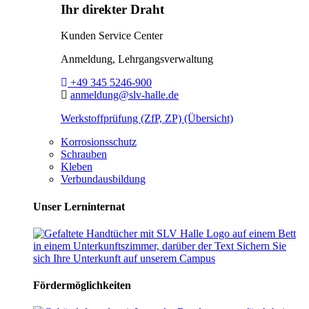
Ihr direkter Draht
Kunden Service Center
Anmeldung, Lehrgangsverwaltung
Telefon:
+49 345 5246-900
E-Mail:
anmeldung@slv-halle.de
Werkstoffprüfung (ZfP, ZP) (Übersicht)
Korrosionsschutz
Schrauben
Kleben
Verbundausbildung
Unser Lerninternat
Fördermöglichkeiten