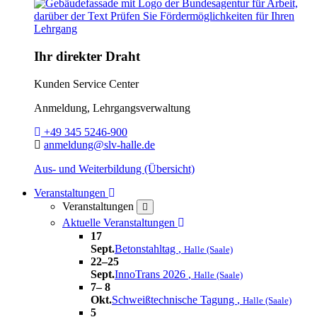
Ihr direkter Draht
Kunden Service Center
Anmeldung, Lehrgangsverwaltung
Telefon:
+49 345 5246-900
E-Mail:
anmeldung@slv-halle.de
Aus- und Weiterbildung (Übersicht)
Toggle Dropdown
Veranstaltungen
Veranstaltungen
close
Toggle Dropdown
Aktuelle Veranstaltungen
17
Sept.
Betonstahltag
,
Halle (Saale)
22–25
Sept.
InnoTrans 2026
,
Halle (Saale)
7– 8
Okt.
Schweißtechnische Tagung
,
Halle (Saale)
5