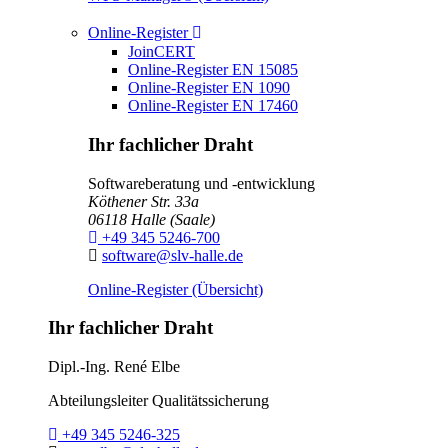
Toggle Dropdown
Online-Register
JoinCERT
Online-Register EN 15085
Online-Register EN 1090
Online-Register EN 17460
Ihr fachlicher Draht
Softwareberatung und -entwicklung
Köthener Str. 33a
06118
Halle (Saale)
Telefon:
+49 345 5246-700
E-Mail:
software@slv-halle.de
Online-Register (Übersicht)
Ihr fachlicher Draht
Dipl.-Ing.
René Elbe
Abteilungsleiter
Qualitätssicherung
Telefon:
+49 345 5246-325