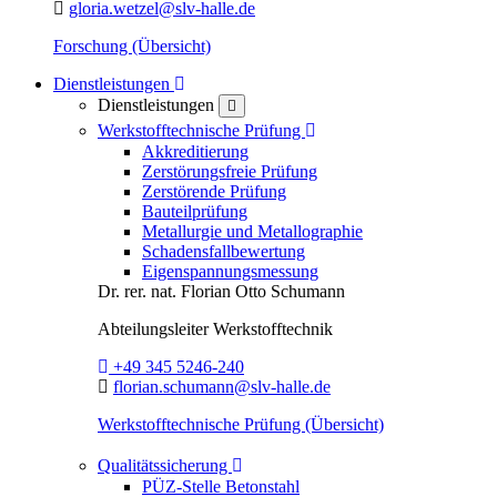
E-Mail:
gloria.wetzel@slv-halle.de
Forschung (Übersicht)
Toggle Dropdown
Dienstleistungen
Dienstleistungen
close
Toggle Dropdown
Werkstofftechnische Prüfung
Akkreditierung
Zerstörungsfreie Prüfung
Zerstörende Prüfung
Bauteilprüfung
Metallurgie und Metallographie
Schadensfallbewertung
Eigenspannungsmessung
Dr. rer. nat.
Florian Otto Schumann
Abteilungsleiter
Werkstofftechnik
Telefon:
+49 345 5246-240
E-Mail:
florian.schumann@slv-halle.de
Werkstofftechnische Prüfung (Übersicht)
Toggle Dropdown
Qualitätssicherung
PÜZ-Stelle Betonstahl