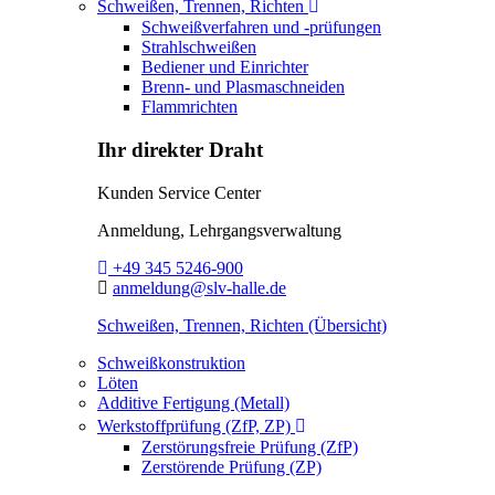
Toggle Dropdown
Schweißen, Trennen, Richten
Schweißverfahren und -prüfungen
Strahlschweißen
Bediener und Einrichter
Brenn- und Plasmaschneiden
Flammrichten
Ihr direkter Draht
Kunden Service Center
Anmeldung, Lehrgangsverwaltung
Telefon:
+49 345 5246-900
E-Mail:
anmeldung@slv-halle.de
Schweißen, Trennen, Richten (Übersicht)
Schweißkonstruktion
Löten
Additive Fertigung (Metall)
Toggle Dropdown
Werkstoffprüfung (ZfP, ZP)
Zerstörungsfreie Prüfung (ZfP)
Zerstörende Prüfung (ZP)