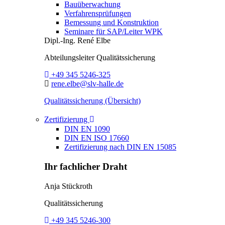
Bauüberwachung
Verfahrensprüfungen
Bemessung und Konstruktion
Seminare für SAP/Leiter WPK
Dipl.-Ing.
René Elbe
Abteilungsleiter
Qualitätssicherung
Telefon:
+49 345 5246-325
E-Mail:
rene.elbe@slv-halle.de
Qualitätssicherung (Übersicht)
Toggle Dropdown
Zertifizierung
DIN EN 1090
DIN EN ISO 17660
Zertifizierung nach DIN EN 15085
Ihr fachlicher Draht
Anja Stückroth
Qualitätssicherung
Telefon:
+49 345 5246-300