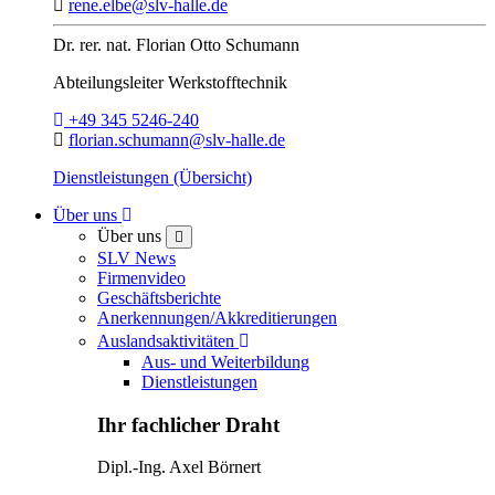
E-Mail:
rene.elbe@slv-halle.de
Dr. rer. nat.
Florian Otto Schumann
Abteilungsleiter
Werkstofftechnik
Telefon:
+49 345 5246-240
E-Mail:
florian.schumann@slv-halle.de
Dienstleistungen (Übersicht)
Toggle Dropdown
Über uns
Über uns
close
SLV News
Firmenvideo
Geschäftsberichte
Anerkennungen/Akkreditierungen
Toggle Dropdown
Auslandsaktivitäten
Aus- und Weiterbildung
Dienstleistungen
Ihr fachlicher Draht
Dipl.-Ing.
Axel Börnert