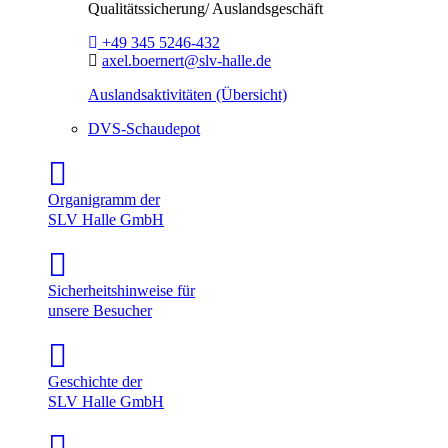
Qualitätssicherung/ Auslandsgeschäft
Telefon:
+49 345 5246-432
E-Mail:
axel.boernert@slv-halle.de
Auslandsaktivitäten (Übersicht)
DVS-Schaudepot
Organigramm der
SLV Halle GmbH
Sicherheitshinweise für
unsere Besucher
Geschichte der
SLV Halle GmbH