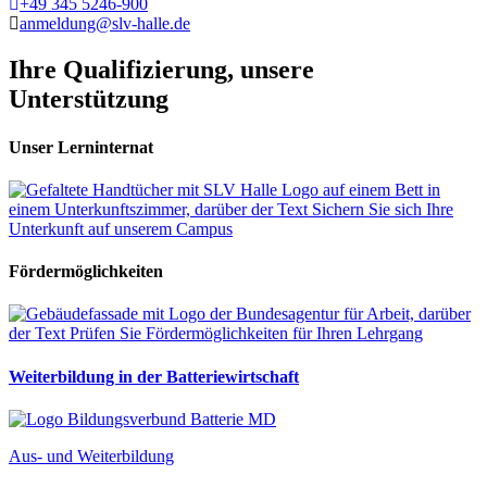
Telefon
+49 345 5246-900
Fax
anmeldung@slv-halle.de
Ihre Qualifizierung, unsere
Unterstützung
Unser Lerninternat
Fördermöglichkeiten
Weiterbildung in der Batteriewirtschaft
Aus- und Weiterbildung