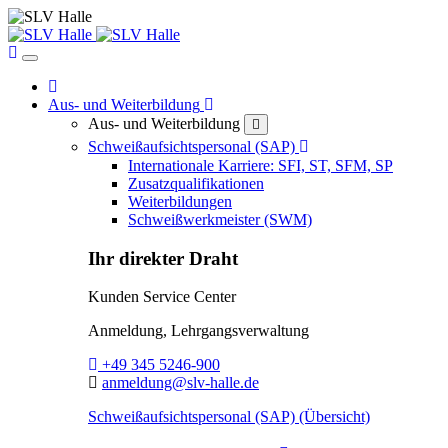
Home
Home
Toggle Dropdown
Aus- und Weiterbildung
Aus- und Weiterbildung
close
Toggle Dropdown
Schweißaufsichtspersonal (SAP)
Internationale Karriere: SFI, ST, SFM, SP
Zusatzqualifikationen
Weiterbildungen
Schweißwerkmeister (SWM)
Ihr direkter Draht
Kunden Service Center
Anmeldung, Lehrgangsverwaltung
Telefon:
+49 345 5246-900
E-Mail:
anmeldung@slv-halle.de
Schweißaufsichtspersonal (SAP) (Übersicht)