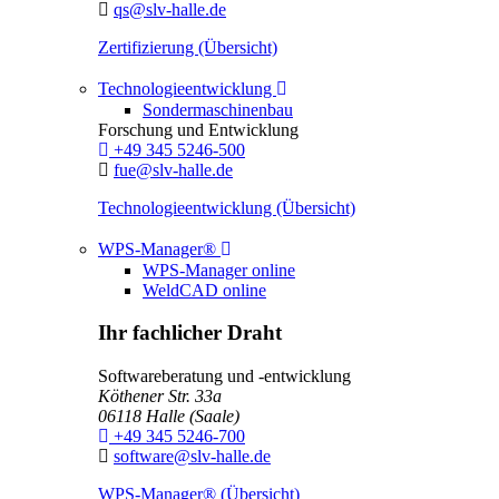
E-Mail:
qs@slv-halle.de
Zertifizierung (Übersicht)
Toggle Dropdown
Technologieentwicklung
Sondermaschinenbau
Forschung und Entwicklung
Telefon:
+49 345 5246-500
E-Mail:
fue@slv-halle.de
Technologieentwicklung (Übersicht)
Toggle Dropdown
WPS-Manager®
WPS-Manager online
WeldCAD online
Ihr fachlicher Draht
Softwareberatung und -entwicklung
Köthener Str. 33a
06118
Halle (Saale)
Telefon:
+49 345 5246-700
E-Mail:
software@slv-halle.de
WPS-Manager® (Übersicht)