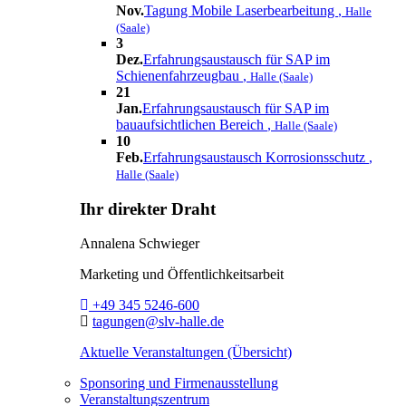
Nov.
Tagung Mobile Laserbearbeitung
,
Halle
(Saale)
3
Dez.
Erfahrungsaustausch für SAP im
Schienenfahrzeugbau
,
Halle (Saale)
21
Jan.
Erfahrungsaustausch für SAP im
bauaufsichtlichen Bereich
,
Halle (Saale)
10
Feb.
Erfahrungsaustausch Korrosionsschutz
,
Halle (Saale)
Ihr direkter Draht
Annalena Schwieger
Marketing und Öffentlichkeitsarbeit
Telefon:
+49 345 5246-600
E-Mail:
tagungen@slv-halle.de
Aktuelle Veranstaltungen (Übersicht)
Sponsoring und Firmenausstellung
Veranstaltungszentrum