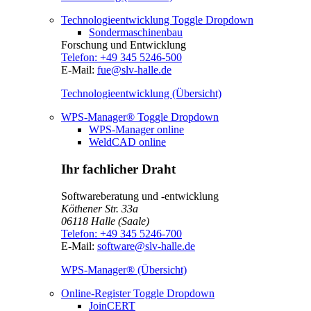
Technologieentwicklung
Toggle Dropdown
Sondermaschinenbau
Forschung und Entwicklung
Telefon:
+49 345 5246-500
E-Mail:
fue@slv-halle.de
Technologieentwicklung (Übersicht)
WPS-Manager®
Toggle Dropdown
WPS-Manager online
WeldCAD online
Ihr fachlicher Draht
Softwareberatung und -entwicklung
Köthener Str. 33a
06118
Halle (Saale)
Telefon:
+49 345 5246-700
E-Mail:
software@slv-halle.de
WPS-Manager® (Übersicht)
Online-Register
Toggle Dropdown
JoinCERT