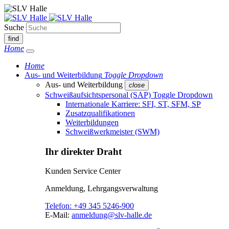
Suche
find
Home
Home
Aus- und Weiterbildung
Toggle Dropdown
Aus- und Weiterbildung
close
Schweißaufsichtspersonal (SAP)
Toggle Dropdown
Internationale Karriere: SFI, ST, SFM, SP
Zusatzqualifikationen
Weiterbildungen
Schweißwerkmeister (SWM)
Ihr direkter Draht
Kunden Service Center
Anmeldung, Lehrgangsverwaltung
Telefon:
+49 345 5246-900
E-Mail:
anmeldung@slv-halle.de