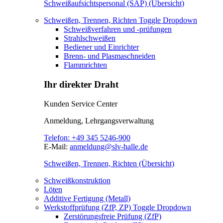
Schweißaufsichtspersonal (SAP) (Übersicht)
Schweißen, Trennen, Richten
Toggle Dropdown
Schweißverfahren und -prüfungen
Strahlschweißen
Bediener und Einrichter
Brenn- und Plasmaschneiden
Flammrichten
Ihr direkter Draht
Kunden Service Center
Anmeldung, Lehrgangsverwaltung
Telefon:
+49 345 5246-900
E-Mail:
anmeldung@slv-halle.de
Schweißen, Trennen, Richten (Übersicht)
Schweißkonstruktion
Löten
Additive Fertigung (Metall)
Werkstoffprüfung (ZfP, ZP)
Toggle Dropdown
Zerstörungsfreie Prüfung (ZfP)