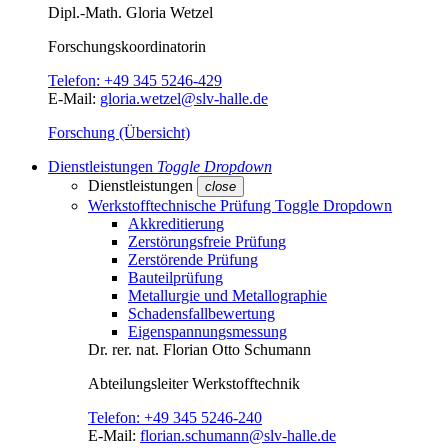
Dipl.-Math.
Gloria Wetzel
Forschungs­koordinatorin
Telefon:
+49 345 5246-429
E-Mail:
gloria.wetzel@slv-halle.de
Forschung (Übersicht)
Dienstleistungen
Toggle Dropdown
Dienstleistungen
close
Werkstofftechnische Prüfung
Toggle Dropdown
Akkreditierung
Zerstörungsfreie Prüfung
Zerstörende Prüfung
Bauteilprüfung
Metallurgie und Metallographie
Schadensfallbewertung
Eigenspannungsmessung
Dr. rer. nat.
Florian Otto Schumann
Abteilungsleiter
Werkstofftechnik
Telefon:
+49 345 5246-240
E-Mail:
florian.schumann@slv-halle.de