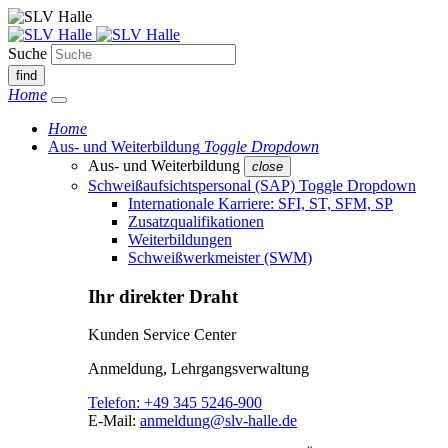
Suche
find
Home
Home
Aus- und Weiterbildung
Toggle Dropdown
Aus- und Weiterbildung
close
Schweißaufsichtspersonal (SAP)
Toggle Dropdown
Internationale Karriere: SFI, ST, SFM, SP
Zusatzqualifikationen
Weiterbildungen
Schweißwerkmeister (SWM)
Ihr direkter Draht
Kunden Service Center
Anmeldung, Lehrgangsverwaltung
Telefon:
+49 345 5246-900
E-Mail:
anmeldung@slv-halle.de