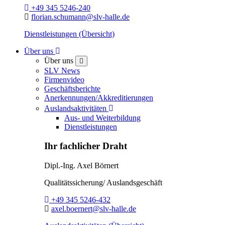
Telefon:
+49 345 5246-240
E-Mail:
florian.schumann@slv-halle.de
Dienstleistungen (Übersicht)
Toggle Dropdown
Über uns
Über uns
close
SLV News
Firmenvideo
Geschäftsberichte
Anerkennungen/Akkreditierungen
Toggle Dropdown
Auslandsaktivitäten
Aus- und Weiterbildung
Dienstleistungen
Ihr fachlicher Draht
Dipl.-Ing.
Axel Börnert
Qualitätssicherung/ Auslandsgeschäft
Telefon:
+49 345 5246-432
E-Mail:
axel.boernert@slv-halle.de