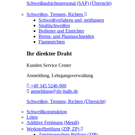
Schweißaufsichtspersonal (SAP) (Übersicht)
Toggle Dropdown
Schweißen, Trennen, Richten
Schweißverfahren und -prüfungen
Strahlschweißen
Bediener und Einrichter
Brenn- und Plasmaschneiden
Flammrichten
Ihr direkter Draht
Kunden Service Center
Anmeldung, Lehrgangsverwaltung
Telefon:
+49 345 5246-900
E-Mail:
anmeldung@slv-halle.de
Schweißen, Trennen, Richten (Übersicht)
Schweißkonstruktion
Löten
Additive Fertigung (Metall)
Toggle Dropdown
Werkstoffprüfung (ZfP, ZP)
Zerstörungsfreie Prüfung (ZfP)