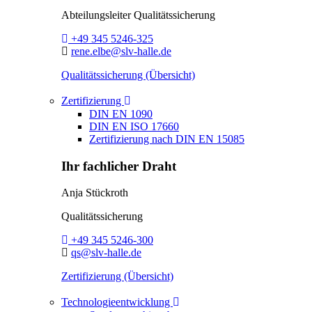
Abteilungsleiter
Qualitätssicherung
Telefon:
+49 345 5246-325
E-Mail:
rene.elbe@slv-halle.de
Qualitätssicherung (Übersicht)
Toggle Dropdown
Zertifizierung
DIN EN 1090
DIN EN ISO 17660
Zertifizierung nach DIN EN 15085
Ihr fachlicher Draht
Anja Stückroth
Qualitätssicherung
Telefon:
+49 345 5246-300
E-Mail:
qs@slv-halle.de
Zertifizierung (Übersicht)
Toggle Dropdown
Technologieentwicklung