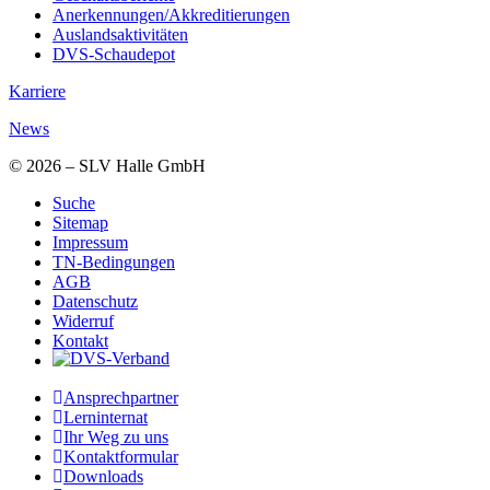
Anerkennungen/Akkreditierungen
Auslandsaktivitäten
DVS-Schaudepot
Karriere
News
© 2026 – SLV Halle GmbH
Suche
Sitemap
Impressum
TN-Bedingungen
AGB
Datenschutz
Widerruf
Kontakt
Ansprechpartner
Lerninternat
Ihr Weg zu uns
Kontaktformular
Downloads