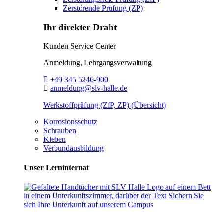
Zerstörende Prüfung (ZP)
Ihr direkter Draht
Kunden Service Center
Anmeldung, Lehrgangsverwaltung
Telefon:
+49 345 5246-900
E-Mail:
anmeldung@slv-halle.de
Werkstoffprüfung (ZfP, ZP) (Übersicht)
Korrosionsschutz
Schrauben
Kleben
Verbundausbildung
Unser Lerninternat