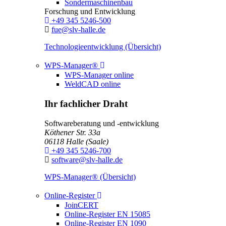
Sondermaschinenbau
Forschung und Entwicklung
Telefon:
+49 345 5246-500
E-Mail:
fue@slv-halle.de
Technologieentwicklung (Übersicht)
Toggle Dropdown
WPS-Manager®
WPS-Manager online
WeldCAD online
Ihr fachlicher Draht
Softwareberatung und -entwicklung
Köthener Str. 33a
06118
Halle (Saale)
Telefon:
+49 345 5246-700
E-Mail:
software@slv-halle.de
WPS-Manager® (Übersicht)
Toggle Dropdown
Online-Register
JoinCERT
Online-Register EN 15085
Online-Register EN 1090