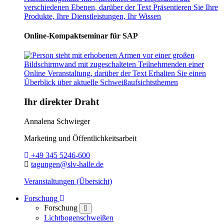
Online-Kompaktseminar für SAP
Ihr direkter Draht
Annalena Schwieger
Marketing und Öffentlichkeitsarbeit
Telefon:
+49 345 5246-600
E-Mail:
tagungen@slv-halle.de
Veranstaltungen (Übersicht)
Toggle Dropdown
Forschung
Forschung
close
Lichtbogenschweißen