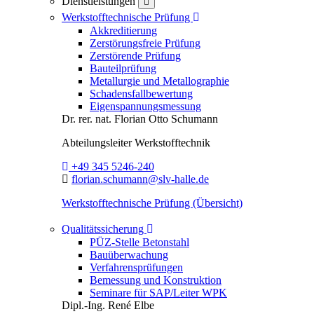
Dienstleistungen
close
Toggle Dropdown
Werkstofftechnische Prüfung
Akkreditierung
Zerstörungsfreie Prüfung
Zerstörende Prüfung
Bauteilprüfung
Metallurgie und Metallographie
Schadensfallbewertung
Eigenspannungsmessung
Dr. rer. nat.
Florian Otto Schumann
Abteilungsleiter
Werkstofftechnik
Telefon:
+49 345 5246-240
E-Mail:
florian.schumann@slv-halle.de
Werkstofftechnische Prüfung (Übersicht)
Toggle Dropdown
Qualitätssicherung
PÜZ-Stelle Betonstahl
Bauüberwachung
Verfahrensprüfungen
Bemessung und Konstruktion
Seminare für SAP/Leiter WPK
Dipl.-Ing.
René Elbe