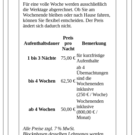
Für eine volle Woche werden ausschließlich
die Werktage abgerechnet. Ob Sie am
Wochenende bleiben oder nach Hause fahren,
können Sie flexibel entscheiden. Der Preis
ändert sich dadurch nicht.
Preis
Aufenthaltsdauer
pro
Bemerkung
Nacht
für kurzfristige
1 bis 3 Nächte
75,00 €
Aufenthalte
ab 4
Übernachtungen
sind die
bis 4 Wochen
62,50 €
Wochenenden
inklusive
(250 € / Woche)
Wochenenden
inklusive
ab 4 Wochen
50,00 €
(800,00 € /
Monat)
Alle Preise zzgl. 7 % MwSt.
Blockphasen desselben Lehrgangs werden