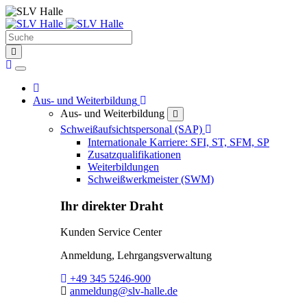
Suche
find
Home
Home
Toggle Dropdown
Aus- und Weiterbildung
Aus- und Weiterbildung
close
Toggle Dropdown
Schweißaufsichtspersonal (SAP)
Internationale Karriere: SFI, ST, SFM, SP
Zusatzqualifikationen
Weiterbildungen
Schweißwerkmeister (SWM)
Ihr direkter Draht
Kunden Service Center
Anmeldung, Lehrgangsverwaltung
Telefon:
+49 345 5246-900
E-Mail:
anmeldung@slv-halle.de