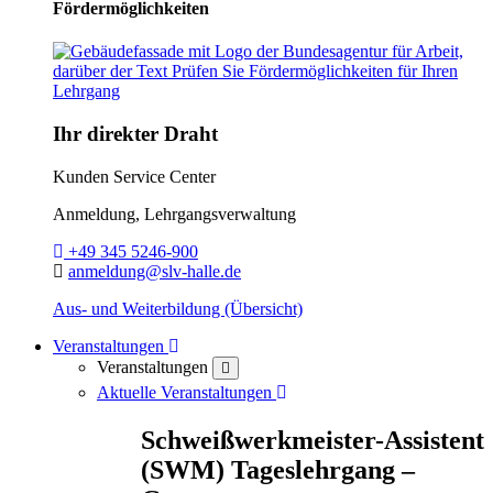
Fördermöglichkeiten
Ihr direkter Draht
Kunden Service Center
Anmeldung, Lehrgangsverwaltung
Telefon:
+49 345 5246-900
E-Mail:
anmeldung@slv-halle.de
Aus- und Weiterbildung (Übersicht)
Toggle Dropdown
Veranstaltungen
Veranstaltungen
close
Toggle Dropdown
Aktuelle Veranstaltungen
Schweißwerkmeister-Assistent
(SWM) Tageslehrgang –