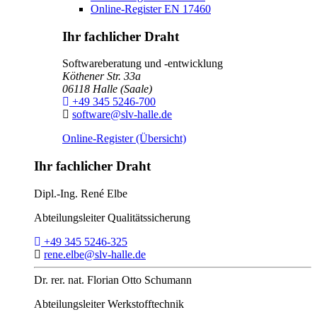
Online-Register EN 17460
Ihr fachlicher Draht
Softwareberatung und -entwicklung
Köthener Str. 33a
06118
Halle (Saale)
Telefon:
+49 345 5246-700
E-Mail:
software@slv-halle.de
Online-Register (Übersicht)
Ihr fachlicher Draht
Dipl.-Ing.
René Elbe
Abteilungsleiter
Qualitätssicherung
Telefon:
+49 345 5246-325
E-Mail:
rene.elbe@slv-halle.de
Dr. rer. nat.
Florian Otto Schumann
Abteilungsleiter
Werkstofftechnik