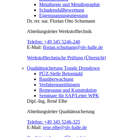
Metallurgie und Metallographie
Schadensfallbewertung
Eigenspannungsmessung
Dr. rer. nat.
Florian Otto Schumann
Abteilungsleiter
Werkstofftechnik
Telefon:
+49 345 5246-240
E-Mail:
florian.schumann@slv-halle.de
Werkstofftechnische Prüfung (Übersicht)
Qualitätssicherung
Toggle Dropdown
PÜZ-Stelle Betonstahl
Bauüberwachung
Verfahrensprüfungen
Bemessung und Konstruktion
Seminare für SAP/Leiter WPK
Dipl.-Ing.
René Elbe
Abteilungsleiter
Qualitätssicherung
Telefon:
+49 345 5246-325
E-Mail:
rene.elbe@slv-halle.de