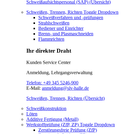
Schweißaufsichtspersonal (SAP) (Übersicht)
Schweißen, Trennen, Richten
Toggle Dropdown
Schweißverfahren und -prüfungen
Strahlschweißen
Bediener und Einrichter
Brenn- und Plasmaschneiden
Flammrichten
Ihr direkter Draht
Kunden Service Center
Anmeldung, Lehrgangsverwaltung
Telefon:
+49 345 5246-900
E-Mail:
anmeldung@slv-halle.de
Schweißen, Trennen, Richten (Übersicht)
Schweißkonstruktion
Löten
Additive Fertigung (Metall)
Werkstoffprüfung (ZfP, ZP)
Toggle Dropdown
Zerstörungsfreie Prüfung (ZfP)