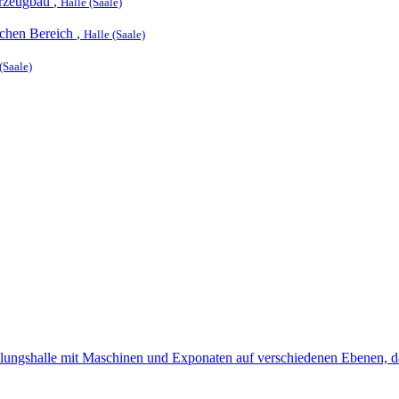
hrzeugbau
,
Halle (Saale)
ichen Bereich
,
Halle (Saale)
(Saale)