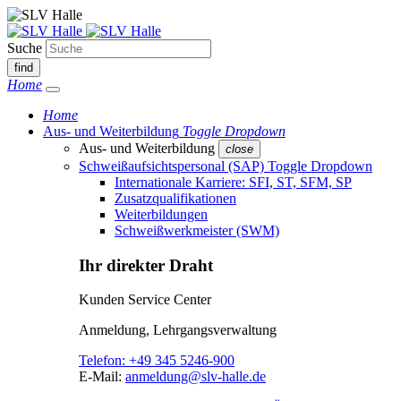
Suche
find
Home
Home
Aus- und Weiterbildung
Toggle Dropdown
Aus- und Weiterbildung
close
Schweißaufsichtspersonal (SAP)
Toggle Dropdown
Internationale Karriere: SFI, ST, SFM, SP
Zusatzqualifikationen
Weiterbildungen
Schweißwerkmeister (SWM)
Ihr direkter Draht
Kunden Service Center
Anmeldung, Lehrgangsverwaltung
Telefon:
+49 345 5246-900
E-Mail:
anmeldung@slv-halle.de