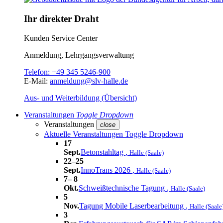
Ihr direkter Draht
Kunden Service Center
Anmeldung, Lehrgangsverwaltung
Telefon:
+49 345 5246-900
E-Mail:
anmeldung@slv-halle.de
Aus- und Weiterbildung (Übersicht)
Veranstaltungen
Toggle Dropdown
Veranstaltungen
close
Aktuelle Veranstaltungen
Toggle Dropdown
17
Sept.
Betonstahltag
,
Halle (Saale)
22–25
Sept.
InnoTrans 2026
,
Halle (Saale)
7– 8
Okt.
Schweißtechnische Tagung
,
Halle (Saale)
5
Nov.
Tagung Mobile Laserbearbeitung
,
Halle (Saale
3