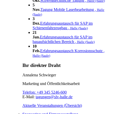
Okt.
Schweißtechnische Tagung
,
Halle (Saale)
5
Nov.
Tagung Mobile Laserbearbeitung
,
Halle
(Saale)
3
Dez.
Erfahrungsaustausch für SAP im
Schienenfahrzeugbau
,
Halle (Saale)
21
Jan.
Erfahrungsaustausch für SAP im
bauaufsichtlichen Bereich
,
Halle (Saale)
10
Feb.
Erfahrungsaustausch Korrosionsschutz
,
Halle (Saale)
Ihr direkter Draht
Annalena Schwieger
Marketing und Öffentlichkeitsarbeit
Telefon:
+49 345 5246-600
E-Mail:
tagungen@slv-halle.de
Aktuelle Veranstaltungen (Übersicht)