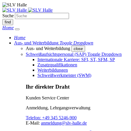
Suche
find
Home
Home
Aus- und Weiterbildung
Toggle Dropdown
Aus- und Weiterbildung
close
Schweißaufsichtspersonal (SAP)
Toggle Dropdown
Internationale Karriere: SFI, ST, SFM, SP
Zusatzqualifikationen
Weiterbildungen
Schweißwerkmeister (SWM)
Ihr direkter Draht
Kunden Service Center
Anmeldung, Lehrgangsverwaltung
Telefon:
+49 345 5246-900
E-Mail:
anmeldung@slv-halle.de