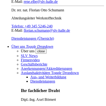
E-Mail:
rene.elbe@slv-halle.de
Dr. rer. nat.
Florian Otto Schumann
Abteilungsleiter
Werkstofftechnik
Telefon:
+49 345 5246-240
E-Mail:
florian.schumann@slv-halle.de
Dienstleistungen (Übersicht)
Über uns
Toggle Dropdown
Über uns
close
SLV News
Firmenvideo
Geschäftsberichte
Anerkennungen/Akkreditierungen
Auslandsaktivitäten
Toggle Dropdown
Aus- und Weiterbildung
Dienstleistungen
Ihr fachlicher Draht
Dipl.-Ing.
Axel Börnert