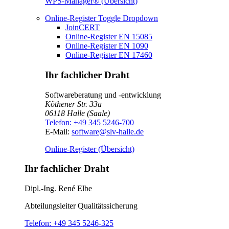
WPS-Manager® (Übersicht)
Online-Register
Toggle Dropdown
JoinCERT
Online-Register EN 15085
Online-Register EN 1090
Online-Register EN 17460
Ihr fachlicher Draht
Softwareberatung und -entwicklung
Köthener Str. 33a
06118
Halle (Saale)
Telefon:
+49 345 5246-700
E-Mail:
software@slv-halle.de
Online-Register (Übersicht)
Ihr fachlicher Draht
Dipl.-Ing.
René Elbe
Abteilungsleiter
Qualitätssicherung
Telefon:
+49 345 5246-325