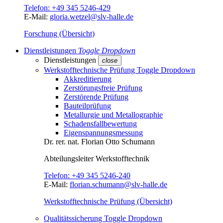
Telefon:
+49 345 5246-429
E-Mail:
gloria.wetzel@slv-halle.de
Forschung (Übersicht)
Dienstleistungen
Toggle Dropdown
Dienstleistungen
close
Werkstofftechnische Prüfung
Toggle Dropdown
Akkreditierung
Zerstörungsfreie Prüfung
Zerstörende Prüfung
Bauteilprüfung
Metallurgie und Metallographie
Schadensfallbewertung
Eigenspannungsmessung
Dr. rer. nat.
Florian Otto Schumann
Abteilungsleiter
Werkstofftechnik
Telefon:
+49 345 5246-240
E-Mail:
florian.schumann@slv-halle.de
Werkstofftechnische Prüfung (Übersicht)
Qualitätssicherung
Toggle Dropdown