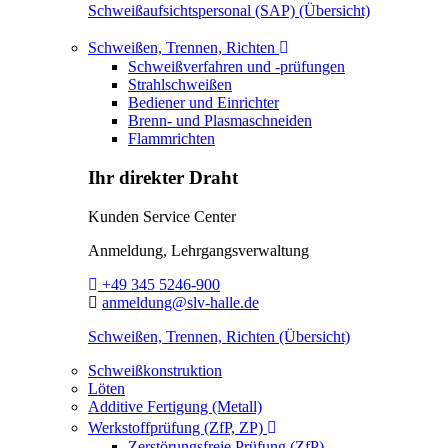
Schweißaufsichtspersonal (SAP) (Übersicht)
Toggle Dropdown
Schweißen, Trennen, Richten
Schweißverfahren und -prüfungen
Strahlschweißen
Bediener und Einrichter
Brenn- und Plasmaschneiden
Flammrichten
Ihr direkter Draht
Kunden Service Center
Anmeldung, Lehrgangsverwaltung
Telefon:
+49 345 5246-900
E-Mail:
anmeldung@slv-halle.de
Schweißen, Trennen, Richten (Übersicht)
Schweißkonstruktion
Löten
Additive Fertigung (Metall)
Toggle Dropdown
Werkstoffprüfung (ZfP, ZP)
Zerstörungsfreie Prüfung (ZfP)