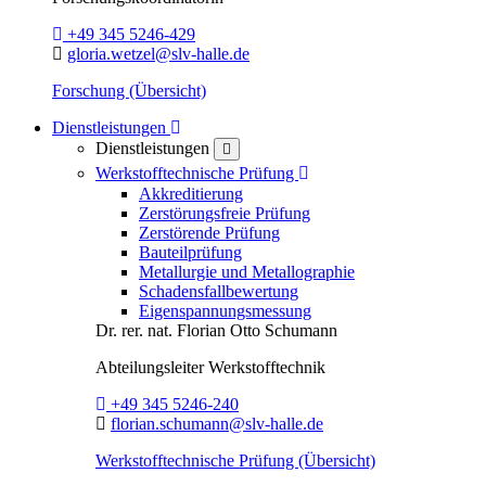
Telefon:
+49 345 5246-429
E-Mail:
gloria.wetzel@slv-halle.de
Forschung (Übersicht)
Toggle Dropdown
Dienstleistungen
Dienstleistungen
close
Toggle Dropdown
Werkstofftechnische Prüfung
Akkreditierung
Zerstörungsfreie Prüfung
Zerstörende Prüfung
Bauteilprüfung
Metallurgie und Metallographie
Schadensfallbewertung
Eigenspannungsmessung
Dr. rer. nat.
Florian Otto Schumann
Abteilungsleiter
Werkstofftechnik
Telefon:
+49 345 5246-240
E-Mail:
florian.schumann@slv-halle.de
Werkstofftechnische Prüfung (Übersicht)