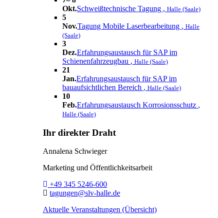
Okt.
Schweißtechnische Tagung
,
Halle (Saale)
5
Nov.
Tagung Mobile Laserbearbeitung
,
Halle
(Saale)
3
Dez.
Erfahrungsaustausch für SAP im
Schienenfahrzeugbau
,
Halle (Saale)
21
Jan.
Erfahrungsaustausch für SAP im
bauaufsichtlichen Bereich
,
Halle (Saale)
10
Feb.
Erfahrungsaustausch Korrosionsschutz
,
Halle (Saale)
Ihr direkter Draht
Annalena Schwieger
Marketing und Öffentlichkeitsarbeit
Telefon:
+49 345 5246-600
E-Mail:
tagungen@slv-halle.de
Aktuelle Veranstaltungen (Übersicht)