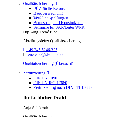
Toggle Dropdown
Qualitätssicherung
PÜZ-Stelle Betonstahl
Bauüberwachung
Verfahrensprüfungen
Bemessung und Konstruktion
Seminare für SAP/Leiter WPK
Dipl.-Ing.
René Elbe
Abteilungsleiter
Qualitätssicherung
Telefon:
+49 345 5246-325
E-Mail:
rene.elbe@slv-halle.de
Qualitätssicherung (Übersicht)
Toggle Dropdown
Zertifizierung
DIN EN 1090
DIN EN ISO 17660
Zertifizierung nach DIN EN 15085
Ihr fachlicher Draht
Anja Stückroth
Qualitätssicherung