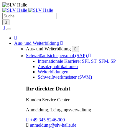
Suche
find
Home
Home
Toggle Dropdown
Aus- und Weiterbildung
Aus- und Weiterbildung
close
Toggle Dropdown
Schweißaufsichtspersonal (SAP)
Internationale Karriere: SFI, ST, SFM, SP
Zusatzqualifikationen
Weiterbildungen
Schweißwerkmeister (SWM)
Ihr direkter Draht
Kunden Service Center
Anmeldung, Lehrgangsverwaltung
Telefon:
+49 345 5246-900
E-Mail:
anmeldung@slv-halle.de