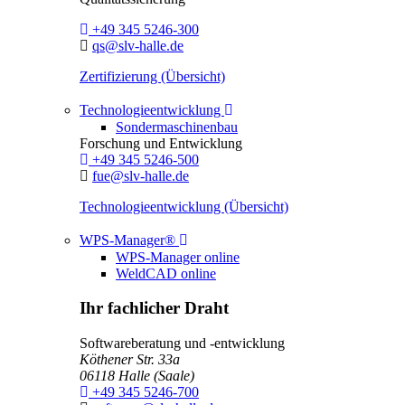
Telefon:
+49 345 5246-300
E-Mail:
qs@slv-halle.de
Zertifizierung (Übersicht)
Toggle Dropdown
Technologieentwicklung
Sondermaschinenbau
Forschung und Entwicklung
Telefon:
+49 345 5246-500
E-Mail:
fue@slv-halle.de
Technologieentwicklung (Übersicht)
Toggle Dropdown
WPS-Manager®
WPS-Manager online
WeldCAD online
Ihr fachlicher Draht
Softwareberatung und -entwicklung
Köthener Str. 33a
06118
Halle (Saale)
Telefon:
+49 345 5246-700