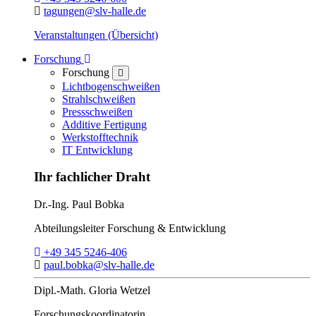
E-Mail:
tagungen@slv-halle.de
Veranstaltungen (Übersicht)
Toggle Dropdown
Forschung
Forschung
close
Lichtbogenschweißen
Strahlschweißen
Pressschweißen
Additive Fertigung
Werkstofftechnik
IT Entwicklung
Ihr fachlicher Draht
Dr.-Ing.
Paul Bobka
Abteilungsleiter
Forschung & Entwicklung
Telefon:
+49 345 5246-406
E-Mail:
paul.bobka@slv-halle.de
Dipl.-Math.
Gloria Wetzel
Forschungs­koordinatorin