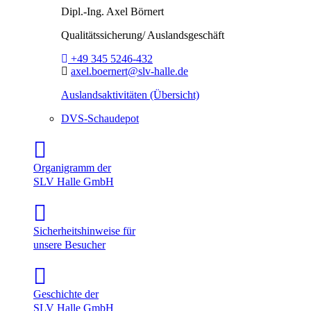
Dipl.-Ing.
Axel Börnert
Qualitätssicherung/ Auslandsgeschäft
Telefon:
+49 345 5246-432
E-Mail:
axel.boernert@slv-halle.de
Auslandsaktivitäten (Übersicht)
DVS-Schaudepot
Organigramm der
SLV Halle GmbH
Sicherheitshinweise für
unsere Besucher
Geschichte der
SLV Halle GmbH