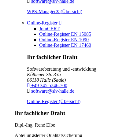
E-Mail:
software@slv-halle.de
WPS-Manager® (Übersicht)
Toggle Dropdown
Online-Register
JoinCERT
Online-Register EN 15085
Online-Register EN 1090
Online-Register EN 17460
Ihr fachlicher Draht
Softwareberatung und -entwicklung
Köthener Str. 33a
06118
Halle (Saale)
Telefon:
+49 345 5246-700
E-Mail:
software@slv-halle.de
Online-Register (Übersicht)
Ihr fachlicher Draht
Dipl.-Ing.
René Elbe
Abteilungsleiter
Qualitätssicherung