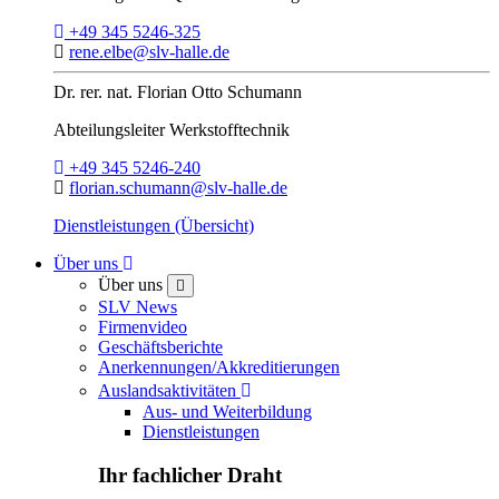
Telefon:
+49 345 5246-325
E-Mail:
rene.elbe@slv-halle.de
Dr. rer. nat.
Florian Otto Schumann
Abteilungsleiter
Werkstofftechnik
Telefon:
+49 345 5246-240
E-Mail:
florian.schumann@slv-halle.de
Dienstleistungen (Übersicht)
Toggle Dropdown
Über uns
Über uns
close
SLV News
Firmenvideo
Geschäftsberichte
Anerkennungen/Akkreditierungen
Toggle Dropdown
Auslandsaktivitäten
Aus- und Weiterbildung
Dienstleistungen
Ihr fachlicher Draht