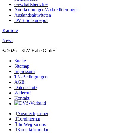
Geschäftsberichte
Anerkennungen/Akkreditierungen
Auslandsaktivitäten
DVS-Schaudepot
Karriere
News
© 2026 – SLV Halle GmbH
Suche
Sitemap
Impressum
TN-Bedingungen
AGB
Datenschutz
Widerruf
Kontakt
Ansprechpartner
Lerninternat
Ihr Weg zu uns
Kontaktformular