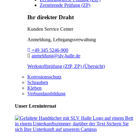
Zerstörende Prüfung (ZP)
Ihr direkter Draht
Kunden Service Center
Anmeldung, Lehrgangsverwaltung
Telefon:
+49 345 5246-900
E-Mail:
anmeldung@slv-halle.de
Werkstoffprüfung (ZfP, ZP) (Übersicht)
Korrosionsschutz
Schrauben
Kleben
Verbundausbildung
Unser Lerninternat