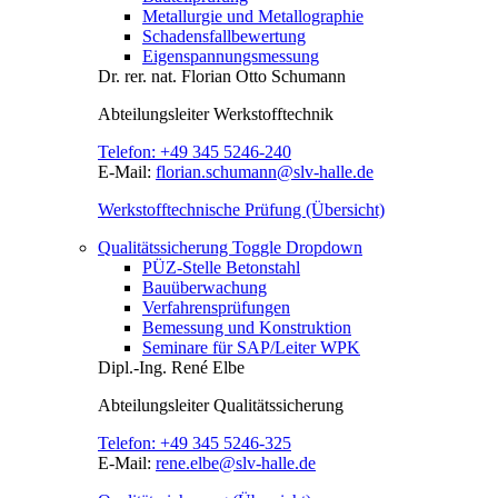
Metallurgie und Metallographie
Schadensfallbewertung
Eigenspannungsmessung
Dr. rer. nat.
Florian Otto Schumann
Abteilungsleiter
Werkstofftechnik
Telefon:
+49 345 5246-240
E-Mail:
florian.schumann@slv-halle.de
Werkstofftechnische Prüfung (Übersicht)
Qualitätssicherung
Toggle Dropdown
PÜZ-Stelle Betonstahl
Bauüberwachung
Verfahrensprüfungen
Bemessung und Konstruktion
Seminare für SAP/Leiter WPK
Dipl.-Ing.
René Elbe
Abteilungsleiter
Qualitätssicherung
Telefon:
+49 345 5246-325
E-Mail:
rene.elbe@slv-halle.de