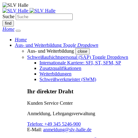
Suche
find
Home
Home
Aus- und Weiterbildung
Toggle Dropdown
Aus- und Weiterbildung
close
Schweißaufsichtspersonal (SAP)
Toggle Dropdown
Internationale Karriere: SFI, ST, SFM, SP
Zusatzqualifikationen
Weiterbildungen
Schweißwerkmeister (SWM)
Ihr direkter Draht
Kunden Service Center
Anmeldung, Lehrgangsverwaltung
Telefon:
+49 345 5246-900
E-Mail:
anmeldung@slv-halle.de