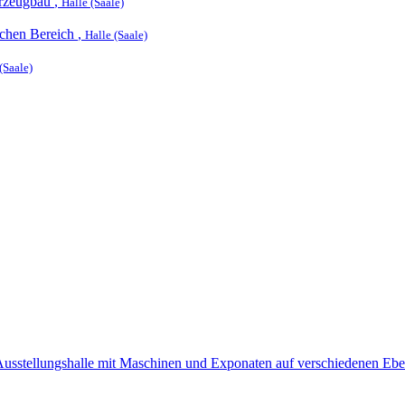
hrzeugbau
,
Halle (Saale)
ichen Bereich
,
Halle (Saale)
(Saale)