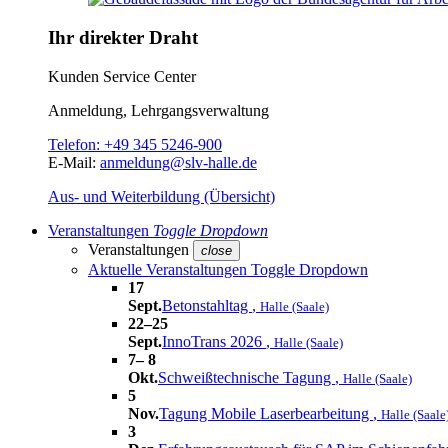
Ihr direkter Draht
Kunden Service Center
Anmeldung, Lehrgangsverwaltung
Telefon:
+49 345 5246-900
E-Mail:
anmeldung@slv-halle.de
Aus- und Weiterbildung (Übersicht)
Veranstaltungen
Toggle Dropdown
Veranstaltungen
close
Aktuelle Veranstaltungen
Toggle Dropdown
17
Sept.
Betonstahltag
,
Halle (Saale)
22–25
Sept.
InnoTrans 2026
,
Halle (Saale)
7– 8
Okt.
Schweißtechnische Tagung
,
Halle (Saale)
5
Nov.
Tagung Mobile Laserbearbeitung
,
Halle (Saale
3