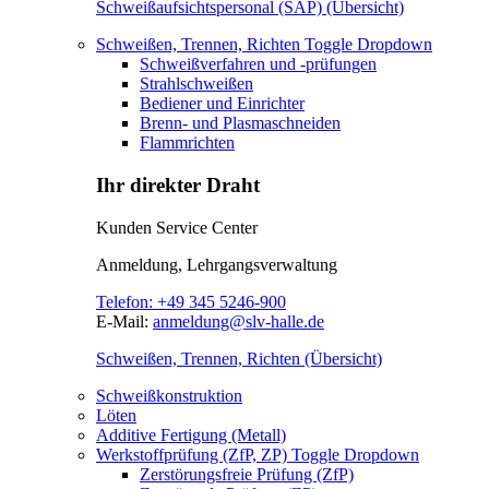
Schweißaufsichtspersonal (SAP) (Übersicht)
Schweißen, Trennen, Richten
Toggle Dropdown
Schweißverfahren und -prüfungen
Strahlschweißen
Bediener und Einrichter
Brenn- und Plasmaschneiden
Flammrichten
Ihr direkter Draht
Kunden Service Center
Anmeldung, Lehrgangsverwaltung
Telefon:
+49 345 5246-900
E-Mail:
anmeldung@slv-halle.de
Schweißen, Trennen, Richten (Übersicht)
Schweißkonstruktion
Löten
Additive Fertigung (Metall)
Werkstoffprüfung (ZfP, ZP)
Toggle Dropdown
Zerstörungsfreie Prüfung (ZfP)