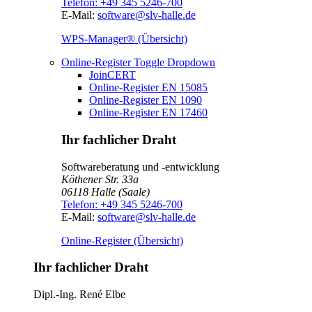
Telefon:
+49 345 5246-700
E-Mail:
software@slv-halle.de
WPS-Manager® (Übersicht)
Online-Register
Toggle Dropdown
JoinCERT
Online-Register EN 15085
Online-Register EN 1090
Online-Register EN 17460
Ihr fachlicher Draht
Softwareberatung und -entwicklung
Köthener Str. 33a
06118
Halle (Saale)
Telefon:
+49 345 5246-700
E-Mail:
software@slv-halle.de
Online-Register (Übersicht)
Ihr fachlicher Draht
Dipl.-Ing.
René Elbe