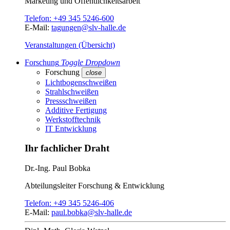
Marketing und Öffentlichkeitsarbeit
Telefon:
+49 345 5246-600
E-Mail:
tagungen@slv-halle.de
Veranstaltungen (Übersicht)
Forschung
Toggle Dropdown
Forschung
close
Lichtbogenschweißen
Strahlschweißen
Pressschweißen
Additive Fertigung
Werkstofftechnik
IT Entwicklung
Ihr fachlicher Draht
Dr.-Ing.
Paul Bobka
Abteilungsleiter
Forschung & Entwicklung
Telefon:
+49 345 5246-406
E-Mail:
paul.bobka@slv-halle.de