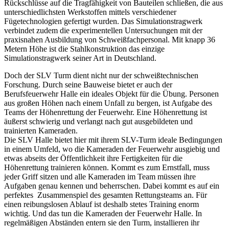
Rückschlüsse auf die Tragfähigkeit von Bauteilen schließen, die aus
unterschiedlichsten Werkstoffen mittels verschiedener
Fügetechnologien gefertigt wurden. Das Simulationstragwerk
verbindet zudem die experimentellen Untersuchungen mit der
praxisnahen Ausbildung von Schweißfachpersonal. Mit knapp 36
Metern Höhe ist die Stahlkonstruktion das einzige
Simulationstragwerk seiner Art in Deutschland.
Doch der SLV Turm dient nicht nur der schweißtechnischen
Forschung. Durch seine Bauweise bietet er auch der
Berufsfeuerwehr Halle ein ideales Objekt für die Übung. Personen
aus großen Höhen nach einem Unfall zu bergen, ist Aufgabe des
Teams der Höhenrettung der Feuerwehr. Eine Höhenrettung ist
äußerst schwierig und verlangt nach gut ausgebildeten und
trainierten Kameraden.
Die SLV Halle bietet hier mit ihrem SLV-Turm ideale Bedingungen
in einem Umfeld, wo die Kameraden der Feuerwehr ausgiebig und
etwas abseits der Öffentlichkeit ihre Fertigkeiten für die
Höhenrettung trainieren können. Kommt es zum Ernstfall, muss
jeder Griff sitzen und alle Kameraden im Team müssen ihre
Aufgaben genau kennen und beherrschen. Dabei kommt es auf ein
perfektes Zusammenspiel des gesamten Rettungsteams an. Für
einen reibungslosen Ablauf ist deshalb stetes Training enorm
wichtig. Und das tun die Kameraden der Feuerwehr Halle. In
regelmäßigen Abständen entern sie den Turm, installieren ihr