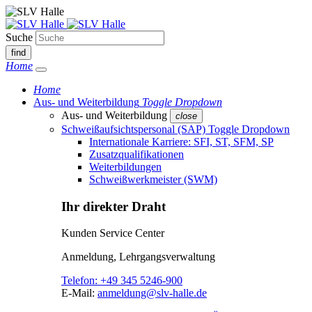
Suche
find
Home
Home
Aus- und Weiterbildung
Toggle Dropdown
Aus- und Weiterbildung
close
Schweißaufsichtspersonal (SAP)
Toggle Dropdown
Internationale Karriere: SFI, ST, SFM, SP
Zusatzqualifikationen
Weiterbildungen
Schweißwerkmeister (SWM)
Ihr direkter Draht
Kunden Service Center
Anmeldung, Lehrgangsverwaltung
Telefon:
+49 345 5246-900
E-Mail:
anmeldung@slv-halle.de