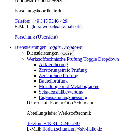
Dipl.-Math.
Gloria Wetzel
Forschungs­koordinatorin
Telefon:
+49 345 5246-429
E-Mail:
gloria.wetzel@slv-halle.de
Forschung (Übersicht)
Dienstleistungen
Toggle Dropdown
Dienstleistungen
close
Werkstofftechnische Prüfung
Toggle Dropdown
Akkreditierung
Zerstörungsfreie Prüfung
Zerstörende Prüfung
Bauteilprüfung
Metallurgie und Metallographie
Schadensfallbewertung
Eigenspannungsmessung
Dr. rer. nat.
Florian Otto Schumann
Abteilungsleiter
Werkstofftechnik
Telefon:
+49 345 5246-240
E-Mail:
florian.schumann@slv-halle.de