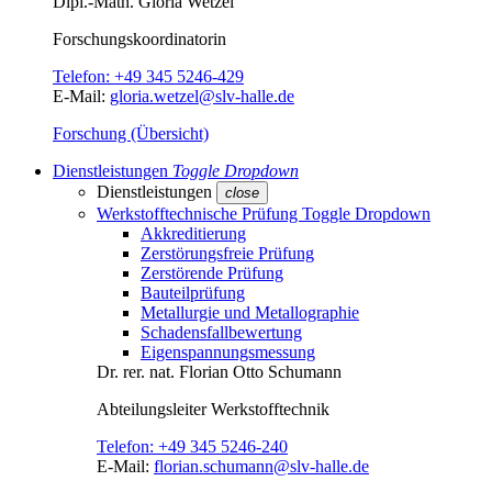
Dipl.-Math.
Gloria Wetzel
Forschungs­koordinatorin
Telefon:
+49 345 5246-429
E-Mail:
gloria.wetzel@slv-halle.de
Forschung (Übersicht)
Dienstleistungen
Toggle Dropdown
Dienstleistungen
close
Werkstofftechnische Prüfung
Toggle Dropdown
Akkreditierung
Zerstörungsfreie Prüfung
Zerstörende Prüfung
Bauteilprüfung
Metallurgie und Metallographie
Schadensfallbewertung
Eigenspannungsmessung
Dr. rer. nat.
Florian Otto Schumann
Abteilungsleiter
Werkstofftechnik
Telefon:
+49 345 5246-240
E-Mail:
florian.schumann@slv-halle.de