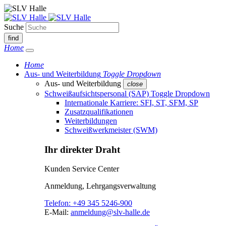
Suche
find
Home
Home
Aus- und Weiterbildung
Toggle Dropdown
Aus- und Weiterbildung
close
Schweißaufsichtspersonal (SAP)
Toggle Dropdown
Internationale Karriere: SFI, ST, SFM, SP
Zusatzqualifikationen
Weiterbildungen
Schweißwerkmeister (SWM)
Ihr direkter Draht
Kunden Service Center
Anmeldung, Lehrgangsverwaltung
Telefon:
+49 345 5246-900
E-Mail:
anmeldung@slv-halle.de