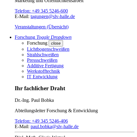
Marketing und Öffentlichkeitsarbeit
Telefon:
+49 345 5246-600
E-Mail:
tagungen@slv-halle.de
Veranstaltungen (Übersicht)
Forschung
Toggle Dropdown
Forschung
close
Lichtbogenschweißen
Strahlschweißen
Pressschweißen
Additive Fertigung
Werkstofftechnik
IT Entwicklung
Ihr fachlicher Draht
Dr.-Ing.
Paul Bobka
Abteilungsleiter
Forschung & Entwicklung
Telefon:
+49 345 5246-406
E-Mail:
paul.bobka@slv-halle.de