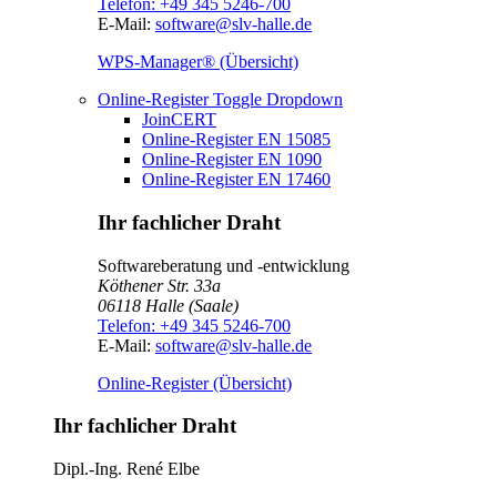
Telefon:
+49 345 5246-700
E-Mail:
software@slv-halle.de
WPS-Manager® (Übersicht)
Online-Register
Toggle Dropdown
JoinCERT
Online-Register EN 15085
Online-Register EN 1090
Online-Register EN 17460
Ihr fachlicher Draht
Softwareberatung und -entwicklung
Köthener Str. 33a
06118
Halle (Saale)
Telefon:
+49 345 5246-700
E-Mail:
software@slv-halle.de
Online-Register (Übersicht)
Ihr fachlicher Draht
Dipl.-Ing.
René Elbe