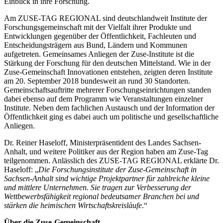
Einblick in ihre Forschung.
Am ZUSE-TAG REGIONAL sind deutschlandweit Institute der
Forschungsgemeinschaft mit der Vielfalt ihrer Produkte und
Entwicklungen gegenüber der Öffentlichkeit, Fachleuten und
Entscheidungsträgern aus Bund, Ländern und Kommunen
aufgetreten. Gemeinsames Anliegen der Zuse-Institute ist die
Stärkung der Forschung für den deutschen Mittelstand. Wie in der
Zuse-Gemeinschaft Innovationen entstehen, zeigten deren Institute
am 20. September 2018 bundesweit an rund 30 Standorten.
Gemeinschaftsauftritte mehrerer Forschungseinrichtungen standen
dabei ebenso auf dem Programm wie Veranstaltungen einzelner
Institute. Neben dem fachlichen Austausch und der Information der
Öffentlichkeit ging es dabei auch um politische und gesellschaftliche
Anliegen.
Dr. Reiner Haseloff, Ministerpräsentident des Landes Sachsen-
Anhalt, und weitere Politiker aus der Region haben am Zuse-Tag
teilgenommen. Anlässlich des ZUSE-TAG REGIONAL erklärte Dr.
Haseloff: „
Die Forschungsinstitute der Zuse-Gemeinschaft in
Sachsen-Anhalt sind wichtige Projektpartner für zahlreiche kleine
und mittlere Unternehmen. Sie tragen zur Verbesserung der
Wettbewerbsfähigkeit regional bedeutsamer Branchen bei und
stärken die heimischen Wirtschaftskreisläufe
.“
Über die Zuse-Gemeinschaft