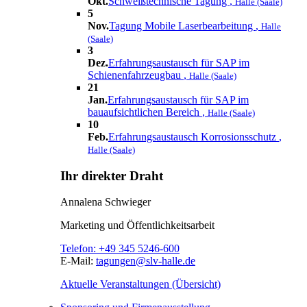
Okt.
Schweißtechnische Tagung
,
Halle (Saale)
5
Nov.
Tagung Mobile Laserbearbeitung
,
Halle
(Saale)
3
Dez.
Erfahrungsaustausch für SAP im
Schienenfahrzeugbau
,
Halle (Saale)
21
Jan.
Erfahrungsaustausch für SAP im
bauaufsichtlichen Bereich
,
Halle (Saale)
10
Feb.
Erfahrungsaustausch Korrosionsschutz
,
Halle (Saale)
Ihr direkter Draht
Annalena Schwieger
Marketing und Öffentlichkeitsarbeit
Telefon:
+49 345 5246-600
E-Mail:
tagungen@slv-halle.de
Aktuelle Veranstaltungen (Übersicht)