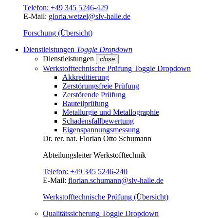
Telefon:
+49 345 5246-429
E-Mail:
gloria.wetzel@slv-halle.de
Forschung (Übersicht)
Dienstleistungen
Toggle Dropdown
Dienstleistungen
close
Werkstofftechnische Prüfung
Toggle Dropdown
Akkreditierung
Zerstörungsfreie Prüfung
Zerstörende Prüfung
Bauteilprüfung
Metallurgie und Metallographie
Schadensfallbewertung
Eigenspannungsmessung
Dr. rer. nat.
Florian Otto Schumann
Abteilungsleiter
Werkstofftechnik
Telefon:
+49 345 5246-240
E-Mail:
florian.schumann@slv-halle.de
Werkstofftechnische Prüfung (Übersicht)
Qualitätssicherung
Toggle Dropdown