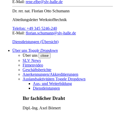
E-Mail:
rene.elbe@slv-halle.de
Dr. rer. nat.
Florian Otto Schumann
Abteilungsleiter
Werkstofftechnik
Telefon:
+49 345 5246-240
E-Mail:
florian.schumann@slv-halle.de
Dienstleistungen (Übersicht)
Über uns
Toggle Dropdown
Über uns
close
SLV News
Firmenvideo
Geschäftsberichte
Anerkennungen/Akkreditierungen
Auslandsaktivitäten
Toggle Dropdown
Aus- und Weiterbildung
Dienstleistungen
Ihr fachlicher Draht
Dipl.-Ing.
Axel Börnert