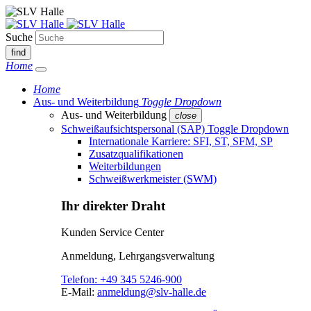
Suche
find
Home
Home
Aus- und Weiterbildung
Toggle Dropdown
Aus- und Weiterbildung
close
Schweißaufsichtspersonal (SAP)
Toggle Dropdown
Internationale Karriere: SFI, ST, SFM, SP
Zusatzqualifikationen
Weiterbildungen
Schweißwerkmeister (SWM)
Ihr direkter Draht
Kunden Service Center
Anmeldung, Lehrgangsverwaltung
Telefon:
+49 345 5246-900
E-Mail:
anmeldung@slv-halle.de