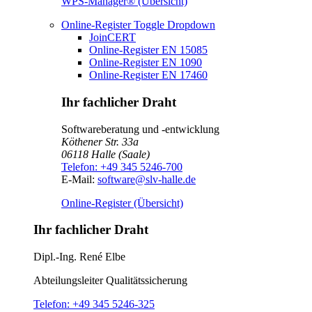
WPS-Manager® (Übersicht)
Online-Register
Toggle Dropdown
JoinCERT
Online-Register EN 15085
Online-Register EN 1090
Online-Register EN 17460
Ihr fachlicher Draht
Softwareberatung und -entwicklung
Köthener Str. 33a
06118
Halle (Saale)
Telefon:
+49 345 5246-700
E-Mail:
software@slv-halle.de
Online-Register (Übersicht)
Ihr fachlicher Draht
Dipl.-Ing.
René Elbe
Abteilungsleiter
Qualitätssicherung
Telefon:
+49 345 5246-325