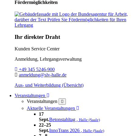
Fördermöglichkeiten
Ihr direkter Draht
Kunden Service Center
Anmeldung, Lehrgangsverwaltung
Telefon:
+49 345 5246-900
E-Mail:
anmeldung@slv-halle.de
Aus- und Weiterbildung (Übersicht)
Toggle Dropdown
Veranstaltungen
Veranstaltungen
close
Toggle Dropdown
Aktuelle Veranstaltungen
17
Sept.
Betonstahltag
,
Halle (Saale)
22–25
Sept.
InnoTrans 2026
,
Halle (Saale)
7– 8