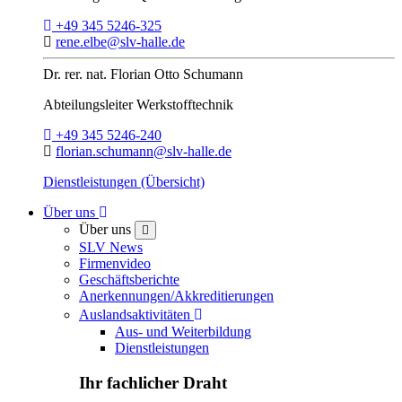
Telefon:
+49 345 5246-325
E-Mail:
rene.elbe@slv-halle.de
Dr. rer. nat.
Florian Otto Schumann
Abteilungsleiter
Werkstofftechnik
Telefon:
+49 345 5246-240
E-Mail:
florian.schumann@slv-halle.de
Dienstleistungen (Übersicht)
Toggle Dropdown
Über uns
Über uns
close
SLV News
Firmenvideo
Geschäftsberichte
Anerkennungen/Akkreditierungen
Toggle Dropdown
Auslandsaktivitäten
Aus- und Weiterbildung
Dienstleistungen
Ihr fachlicher Draht