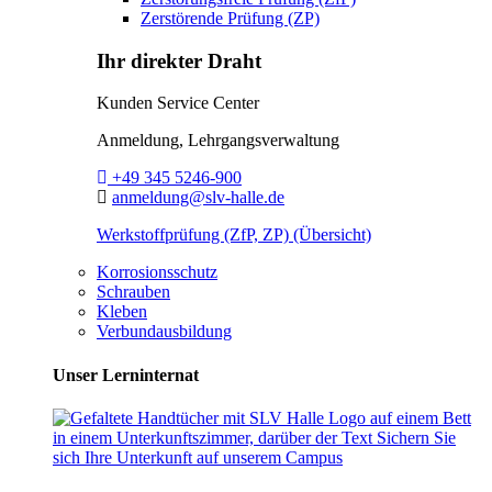
Zerstörende Prüfung (ZP)
Ihr direkter Draht
Kunden Service Center
Anmeldung, Lehrgangsverwaltung
Telefon:
+49 345 5246-900
E-Mail:
anmeldung@slv-halle.de
Werkstoffprüfung (ZfP, ZP) (Übersicht)
Korrosionsschutz
Schrauben
Kleben
Verbundausbildung
Unser Lerninternat