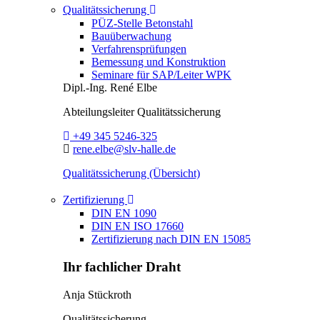
Toggle Dropdown
Qualitätssicherung
PÜZ-Stelle Betonstahl
Bauüberwachung
Verfahrensprüfungen
Bemessung und Konstruktion
Seminare für SAP/Leiter WPK
Dipl.-Ing.
René Elbe
Abteilungsleiter
Qualitätssicherung
Telefon:
+49 345 5246-325
E-Mail:
rene.elbe@slv-halle.de
Qualitätssicherung (Übersicht)
Toggle Dropdown
Zertifizierung
DIN EN 1090
DIN EN ISO 17660
Zertifizierung nach DIN EN 15085
Ihr fachlicher Draht
Anja Stückroth
Qualitätssicherung