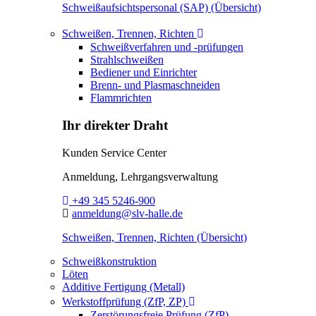
Schweißaufsichtspersonal (SAP) (Übersicht)
Toggle Dropdown
Schweißen, Trennen, Richten
Schweißverfahren und -prüfungen
Strahlschweißen
Bediener und Einrichter
Brenn- und Plasmaschneiden
Flammrichten
Ihr direkter Draht
Kunden Service Center
Anmeldung, Lehrgangsverwaltung
Telefon:
+49 345 5246-900
E-Mail:
anmeldung@slv-halle.de
Schweißen, Trennen, Richten (Übersicht)
Schweißkonstruktion
Löten
Additive Fertigung (Metall)
Toggle Dropdown
Werkstoffprüfung (ZfP, ZP)
Zerstörungsfreie Prüfung (ZfP)