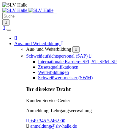
Suche
find
Home
Home
Toggle Dropdown
Aus- und Weiterbildung
Aus- und Weiterbildung
close
Toggle Dropdown
Schweißaufsichtspersonal (SAP)
Internationale Karriere: SFI, ST, SFM, SP
Zusatzqualifikationen
Weiterbildungen
Schweißwerkmeister (SWM)
Ihr direkter Draht
Kunden Service Center
Anmeldung, Lehrgangsverwaltung
Telefon:
+49 345 5246-900
E-Mail:
anmeldung@slv-halle.de