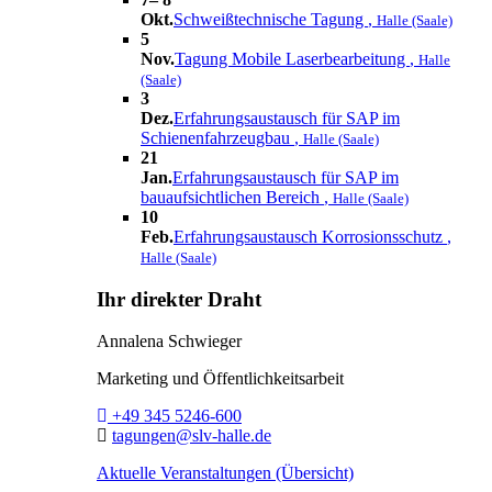
Okt.
Schweißtechnische Tagung
,
Halle (Saale)
5
Nov.
Tagung Mobile Laserbearbeitung
,
Halle
(Saale)
3
Dez.
Erfahrungsaustausch für SAP im
Schienenfahrzeugbau
,
Halle (Saale)
21
Jan.
Erfahrungsaustausch für SAP im
bauaufsichtlichen Bereich
,
Halle (Saale)
10
Feb.
Erfahrungsaustausch Korrosionsschutz
,
Halle (Saale)
Ihr direkter Draht
Annalena Schwieger
Marketing und Öffentlichkeitsarbeit
Telefon:
+49 345 5246-600
E-Mail:
tagungen@slv-halle.de
Aktuelle Veranstaltungen (Übersicht)