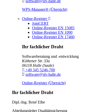
E-Mail:
software@slv-halle.de
WPS-Manager® (Übersicht)
Toggle Dropdown
Online-Register
JoinCERT
Online-Register EN 15085
Online-Register EN 1090
Online-Register EN 17460
Ihr fachlicher Draht
Softwareberatung und -entwicklung
Köthener Str. 33a
06118
Halle (Saale)
Telefon:
+49 345 5246-700
E-Mail:
software@slv-halle.de
Online-Register (Übersicht)
Ihr fachlicher Draht
Dipl.-Ing.
René Elbe
Abteilungsleiter
Qualitätssicherung