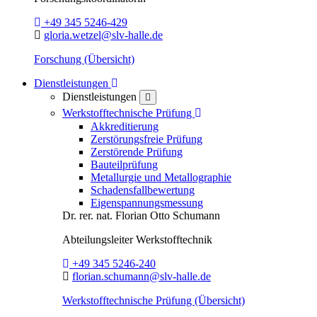
Telefon:
+49 345 5246-429
E-Mail:
gloria.wetzel@slv-halle.de
Forschung (Übersicht)
Toggle Dropdown
Dienstleistungen
Dienstleistungen
close
Toggle Dropdown
Werkstofftechnische Prüfung
Akkreditierung
Zerstörungsfreie Prüfung
Zerstörende Prüfung
Bauteilprüfung
Metallurgie und Metallographie
Schadensfallbewertung
Eigenspannungsmessung
Dr. rer. nat.
Florian Otto Schumann
Abteilungsleiter
Werkstofftechnik
Telefon:
+49 345 5246-240
E-Mail:
florian.schumann@slv-halle.de
Werkstofftechnische Prüfung (Übersicht)