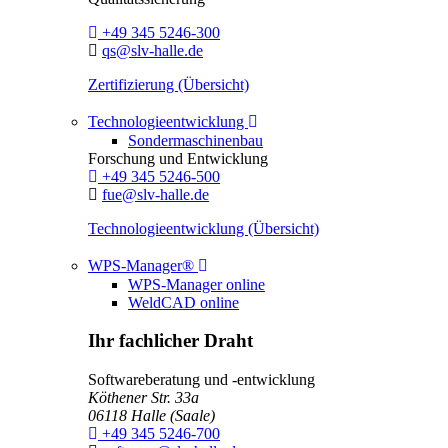
Telefon:
+49 345 5246-300
E-Mail:
qs@slv-halle.de
Zertifizierung (Übersicht)
Toggle Dropdown
Technologieentwicklung
Sondermaschinenbau
Forschung und Entwicklung
Telefon:
+49 345 5246-500
E-Mail:
fue@slv-halle.de
Technologieentwicklung (Übersicht)
Toggle Dropdown
WPS-Manager®
WPS-Manager online
WeldCAD online
Ihr fachlicher Draht
Softwareberatung und -entwicklung
Köthener Str. 33a
06118
Halle (Saale)
Telefon:
+49 345 5246-700