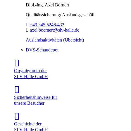
Dipl.-Ing.
Axel Börnert
Qualitätssicherung/ Auslandsgeschäft
Telefon:
+49 345 5246-432
E-Mail:
axel.boernert@slv-halle.de
Auslandsaktivitäten (Übersicht)
DVS-Schaudepot
Organigramm der
SLV Halle GmbH
Sicherheitshinweise für
unsere Besucher
Geschichte der
SLV Halle GmbH