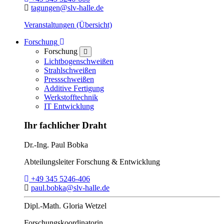
E-Mail:
tagungen@slv-halle.de
Veranstaltungen (Übersicht)
Toggle Dropdown
Forschung
Forschung
close
Lichtbogenschweißen
Strahlschweißen
Pressschweißen
Additive Fertigung
Werkstofftechnik
IT Entwicklung
Ihr fachlicher Draht
Dr.-Ing.
Paul Bobka
Abteilungsleiter
Forschung & Entwicklung
Telefon:
+49 345 5246-406
E-Mail:
paul.bobka@slv-halle.de
Dipl.-Math.
Gloria Wetzel
Forschungs­koordinatorin