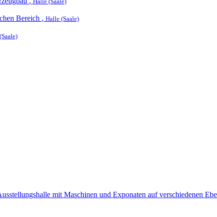
hrzeugbau
,
Halle (Saale)
ichen Bereich
,
Halle (Saale)
(Saale)