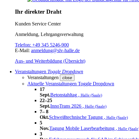
Ihr direkter Draht
Kunden Service Center
Anmeldung, Lehrgangsverwaltung
Telefon:
+49 345 5246-900
E-Mail:
anmeldung@slv-halle.de
Aus- und Weiterbildung (Übersicht)
Veranstaltungen
Toggle Dropdown
Veranstaltungen
close
Aktuelle Veranstaltungen
Toggle Dropdown
17
Sept.
Betonstahltag
,
Halle (Saale)
22–25
Sept.
InnoTrans 2026
,
Halle (Saale)
7– 8
Okt.
Schweißtechnische Tagung
,
Halle (Saale)
5
Nov.
Tagung Mobile Laserbearbeitung
,
Halle (Saale
3