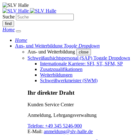
Suche
find
Home
Home
Aus- und Weiterbildung
Toggle Dropdown
Aus- und Weiterbildung
close
Schweißaufsichtspersonal (SAP)
Toggle Dropdown
Internationale Karriere: SFI, ST, SFM, SP
Zusatzqualifikationen
Weiterbildungen
Schweißwerkmeister (SWM)
Ihr direkter Draht
Kunden Service Center
Anmeldung, Lehrgangsverwaltung
Telefon:
+49 345 5246-900
E-Mail:
anmeldung@slv-halle.de