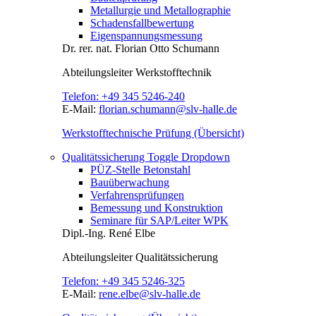
Metallurgie und Metallographie
Schadensfallbewertung
Eigenspannungsmessung
Dr. rer. nat.
Florian Otto Schumann
Abteilungsleiter
Werkstofftechnik
Telefon:
+49 345 5246-240
E-Mail:
florian.schumann@slv-halle.de
Werkstofftechnische Prüfung (Übersicht)
Qualitätssicherung
Toggle Dropdown
PÜZ-Stelle Betonstahl
Bauüberwachung
Verfahrensprüfungen
Bemessung und Konstruktion
Seminare für SAP/Leiter WPK
Dipl.-Ing.
René Elbe
Abteilungsleiter
Qualitätssicherung
Telefon:
+49 345 5246-325
E-Mail:
rene.elbe@slv-halle.de