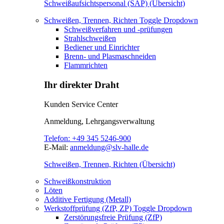
Schweißaufsichtspersonal (SAP) (Übersicht)
Schweißen, Trennen, Richten
Toggle Dropdown
Schweißverfahren und -prüfungen
Strahlschweißen
Bediener und Einrichter
Brenn- und Plasmaschneiden
Flammrichten
Ihr direkter Draht
Kunden Service Center
Anmeldung, Lehrgangsverwaltung
Telefon:
+49 345 5246-900
E-Mail:
anmeldung@slv-halle.de
Schweißen, Trennen, Richten (Übersicht)
Schweißkonstruktion
Löten
Additive Fertigung (Metall)
Werkstoffprüfung (ZfP, ZP)
Toggle Dropdown
Zerstörungsfreie Prüfung (ZfP)