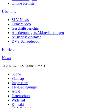
Online-Register
Über uns
SLV News
Firmenvideo
Geschäftsberichte
Anerkennungen/Akkreditierungen
Auslandsaktivitäten
DVS-Schaudepot
Karriere
News
© 2026 – SLV Halle GmbH
Suche
Sitemap
Impressum
TN-Bedingungen
AGB
Datenschutz
Widerruf
Kontakt