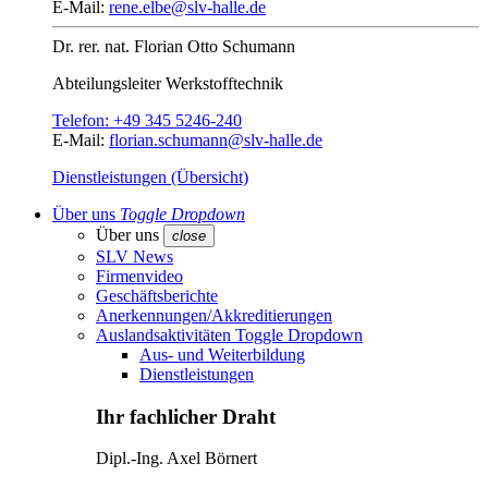
E-Mail:
rene.elbe@slv-halle.de
Dr. rer. nat.
Florian Otto Schumann
Abteilungsleiter
Werkstofftechnik
Telefon:
+49 345 5246-240
E-Mail:
florian.schumann@slv-halle.de
Dienstleistungen (Übersicht)
Über uns
Toggle Dropdown
Über uns
close
SLV News
Firmenvideo
Geschäftsberichte
Anerkennungen/Akkreditierungen
Auslandsaktivitäten
Toggle Dropdown
Aus- und Weiterbildung
Dienstleistungen
Ihr fachlicher Draht
Dipl.-Ing.
Axel Börnert