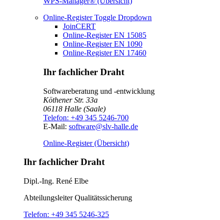
WPS-Manager® (Übersicht)
Online-Register
Toggle Dropdown
JoinCERT
Online-Register EN 15085
Online-Register EN 1090
Online-Register EN 17460
Ihr fachlicher Draht
Softwareberatung und -entwicklung
Köthener Str. 33a
06118
Halle (Saale)
Telefon:
+49 345 5246-700
E-Mail:
software@slv-halle.de
Online-Register (Übersicht)
Ihr fachlicher Draht
Dipl.-Ing.
René Elbe
Abteilungsleiter
Qualitätssicherung
Telefon:
+49 345 5246-325