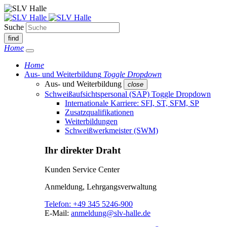
Suche
find
Home
Home
Aus- und Weiterbildung
Toggle Dropdown
Aus- und Weiterbildung
close
Schweißaufsichtspersonal (SAP)
Toggle Dropdown
Internationale Karriere: SFI, ST, SFM, SP
Zusatzqualifikationen
Weiterbildungen
Schweißwerkmeister (SWM)
Ihr direkter Draht
Kunden Service Center
Anmeldung, Lehrgangsverwaltung
Telefon:
+49 345 5246-900
E-Mail:
anmeldung@slv-halle.de