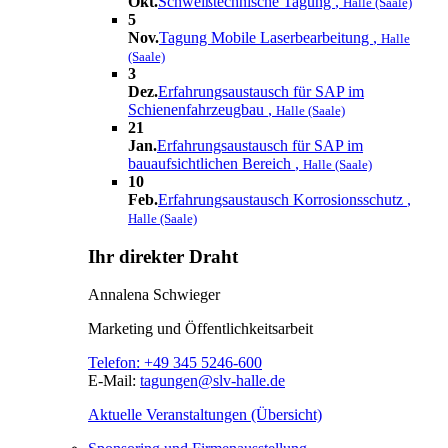
Okt.
Schweißtechnische Tagung
,
Halle (Saale)
5
Nov.
Tagung Mobile Laserbearbeitung
,
Halle
(Saale)
3
Dez.
Erfahrungsaustausch für SAP im
Schienenfahrzeugbau
,
Halle (Saale)
21
Jan.
Erfahrungsaustausch für SAP im
bauaufsichtlichen Bereich
,
Halle (Saale)
10
Feb.
Erfahrungsaustausch Korrosionsschutz
,
Halle (Saale)
Ihr direkter Draht
Annalena Schwieger
Marketing und Öffentlichkeitsarbeit
Telefon:
+49 345 5246-600
E-Mail:
tagungen@slv-halle.de
Aktuelle Veranstaltungen (Übersicht)