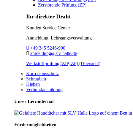
Zerstörende Prüfung (ZP)
Ihr direkter Draht
Kunden Service Center
Anmeldung, Lehrgangsverwaltung
Telefon:
+49 345 5246-900
E-Mail:
anmeldung@slv-halle.de
Werkstoffprüfung (ZfP, ZP) (Übersicht)
Korrosionsschutz
Schrauben
Kleben
Verbundausbildung
Unser Lerninternat
Fördermöglichkeiten