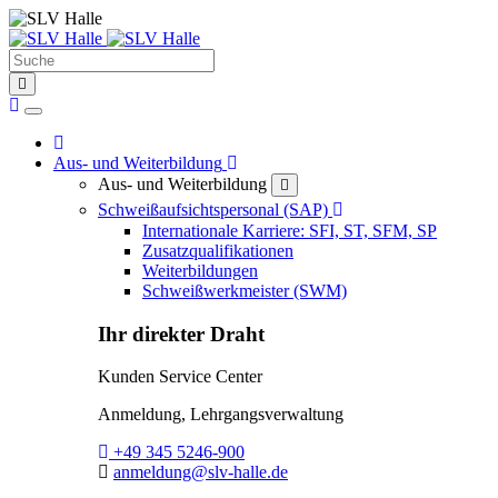
Suche
find
Home
Home
Toggle Dropdown
Aus- und Weiterbildung
Aus- und Weiterbildung
close
Toggle Dropdown
Schweißaufsichtspersonal (SAP)
Internationale Karriere: SFI, ST, SFM, SP
Zusatzqualifikationen
Weiterbildungen
Schweißwerkmeister (SWM)
Ihr direkter Draht
Kunden Service Center
Anmeldung, Lehrgangsverwaltung
Telefon:
+49 345 5246-900
E-Mail:
anmeldung@slv-halle.de