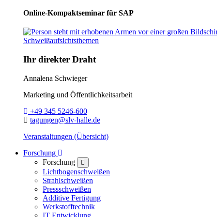
Online-Kompaktseminar für SAP
Ihr direkter Draht
Annalena Schwieger
Marketing und Öffentlichkeitsarbeit
Telefon:
+49 345 5246-600
E-Mail:
tagungen@slv-halle.de
Veranstaltungen (Übersicht)
Toggle Dropdown
Forschung
Forschung
close
Lichtbogenschweißen
Strahlschweißen
Pressschweißen
Additive Fertigung
Werkstofftechnik
IT Entwicklung