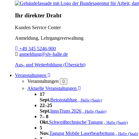
Ihr direkter Draht
Kunden Service Center
Anmeldung, Lehrgangsverwaltung
Telefon:
+49 345 5246-900
E-Mail:
anmeldung@slv-halle.de
Aus- und Weiterbildung (Übersicht)
Toggle Dropdown
Veranstaltungen
Veranstaltungen
close
Toggle Dropdown
Aktuelle Veranstaltungen
17
Sept.
Betonstahltag
,
Halle (Saale)
22–25
Sept.
InnoTrans 2026
,
Halle (Saale)
7– 8
Okt.
Schweißtechnische Tagung
,
Halle (Saale)
5
Nov.
Tagung Mobile Laserbearbeitung
,
Halle (Saale
3