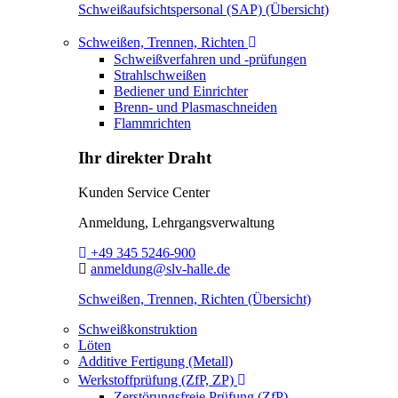
Schweißaufsichtspersonal (SAP) (Übersicht)
Toggle Dropdown
Schweißen, Trennen, Richten
Schweißverfahren und -prüfungen
Strahlschweißen
Bediener und Einrichter
Brenn- und Plasmaschneiden
Flammrichten
Ihr direkter Draht
Kunden Service Center
Anmeldung, Lehrgangsverwaltung
Telefon:
+49 345 5246-900
E-Mail:
anmeldung@slv-halle.de
Schweißen, Trennen, Richten (Übersicht)
Schweißkonstruktion
Löten
Additive Fertigung (Metall)
Toggle Dropdown
Werkstoffprüfung (ZfP, ZP)
Zerstörungsfreie Prüfung (ZfP)