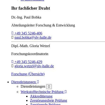
Ihr fachlicher Draht
Dr.-Ing.
Paul Bobka
Abteilungsleiter
Forschung & Entwicklung
Telefon:
+49 345 5246-406
E-Mail:
paul.bobka@slv-halle.de
Dipl.-Math.
Gloria Wetzel
Forschungs­koordinatorin
Telefon:
+49 345 5246-429
E-Mail:
gloria.wetzel@slv-halle.de
Forschung (Übersicht)
Toggle Dropdown
Dienstleistungen
Dienstleistungen
close
Toggle Dropdown
Werkstofftechnische Prüfung
Akkreditierung
Zerstörungsfreie Prüfung
Zerstörende Prüfung