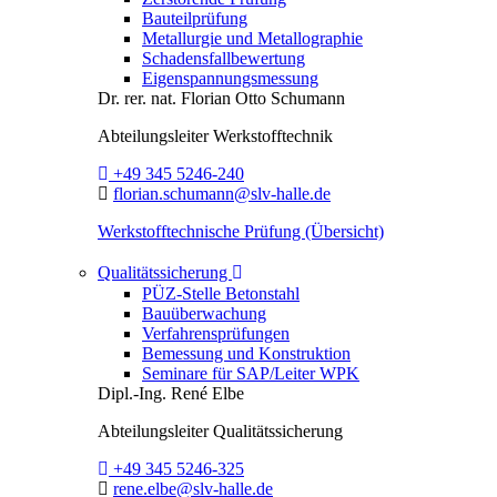
Bauteilprüfung
Metallurgie und Metallographie
Schadensfallbewertung
Eigenspannungsmessung
Dr. rer. nat.
Florian Otto Schumann
Abteilungsleiter
Werkstofftechnik
Telefon:
+49 345 5246-240
E-Mail:
florian.schumann@slv-halle.de
Werkstofftechnische Prüfung (Übersicht)
Toggle Dropdown
Qualitätssicherung
PÜZ-Stelle Betonstahl
Bauüberwachung
Verfahrensprüfungen
Bemessung und Konstruktion
Seminare für SAP/Leiter WPK
Dipl.-Ing.
René Elbe
Abteilungsleiter
Qualitätssicherung
Telefon:
+49 345 5246-325
E-Mail:
rene.elbe@slv-halle.de