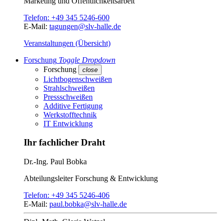
Marketing und Öffentlichkeitsarbeit
Telefon:
+49 345 5246-600
E-Mail:
tagungen@slv-halle.de
Veranstaltungen (Übersicht)
Forschung
Toggle Dropdown
Forschung
close
Lichtbogenschweißen
Strahlschweißen
Pressschweißen
Additive Fertigung
Werkstofftechnik
IT Entwicklung
Ihr fachlicher Draht
Dr.-Ing.
Paul Bobka
Abteilungsleiter
Forschung & Entwicklung
Telefon:
+49 345 5246-406
E-Mail:
paul.bobka@slv-halle.de