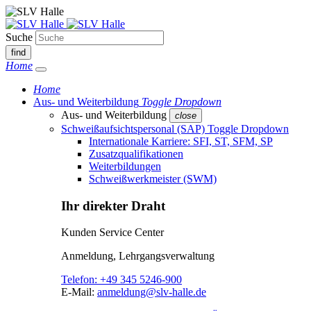
Suche
find
Home
Home
Aus- und Weiterbildung
Toggle Dropdown
Aus- und Weiterbildung
close
Schweißaufsichtspersonal (SAP)
Toggle Dropdown
Internationale Karriere: SFI, ST, SFM, SP
Zusatzqualifikationen
Weiterbildungen
Schweißwerkmeister (SWM)
Ihr direkter Draht
Kunden Service Center
Anmeldung, Lehrgangsverwaltung
Telefon:
+49 345 5246-900
E-Mail:
anmeldung@slv-halle.de