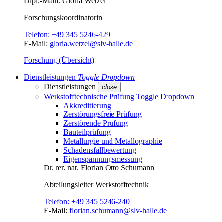
Dipl.-Math.
Gloria Wetzel
Forschungs­koordinatorin
Telefon:
+49 345 5246-429
E-Mail:
gloria.wetzel@slv-halle.de
Forschung (Übersicht)
Dienstleistungen
Toggle Dropdown
Dienstleistungen
close
Werkstofftechnische Prüfung
Toggle Dropdown
Akkreditierung
Zerstörungsfreie Prüfung
Zerstörende Prüfung
Bauteilprüfung
Metallurgie und Metallographie
Schadensfallbewertung
Eigenspannungsmessung
Dr. rer. nat.
Florian Otto Schumann
Abteilungsleiter
Werkstofftechnik
Telefon:
+49 345 5246-240
E-Mail:
florian.schumann@slv-halle.de