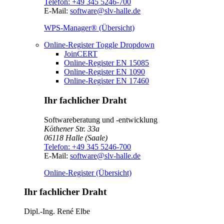
Telefon:
+49 345 5246-700
E-Mail:
software@slv-halle.de
WPS-Manager® (Übersicht)
Online-Register
Toggle Dropdown
JoinCERT
Online-Register EN 15085
Online-Register EN 1090
Online-Register EN 17460
Ihr fachlicher Draht
Softwareberatung und -entwicklung
Köthener Str. 33a
06118
Halle (Saale)
Telefon:
+49 345 5246-700
E-Mail:
software@slv-halle.de
Online-Register (Übersicht)
Ihr fachlicher Draht
Dipl.-Ing.
René Elbe