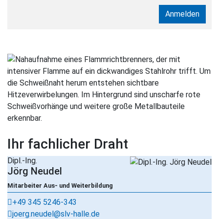
Anmelden
Kontakt und weitere Informat
Ihr fachlicher Draht
Dipl.-Ing.
Jörg Neudel
Mitarbeiter
Aus- und Weiterbildung
:
+49 345 5246-343
:
joerg.neudel@slv-halle.de