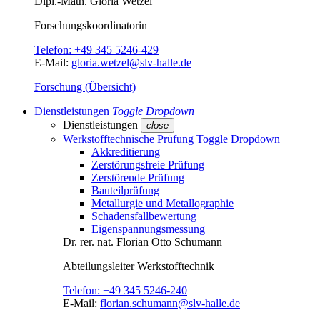
Dipl.-Math.
Gloria Wetzel
Forschungs­koordinatorin
Telefon:
+49 345 5246-429
E-Mail:
gloria.wetzel@slv-halle.de
Forschung (Übersicht)
Dienstleistungen
Toggle Dropdown
Dienstleistungen
close
Werkstofftechnische Prüfung
Toggle Dropdown
Akkreditierung
Zerstörungsfreie Prüfung
Zerstörende Prüfung
Bauteilprüfung
Metallurgie und Metallographie
Schadensfallbewertung
Eigenspannungsmessung
Dr. rer. nat.
Florian Otto Schumann
Abteilungsleiter
Werkstofftechnik
Telefon:
+49 345 5246-240
E-Mail:
florian.schumann@slv-halle.de