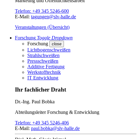
Marketing und Öffentlichkeitsarbeit
Telefon:
+49 345 5246-600
E-Mail:
tagungen@slv-halle.de
Veranstaltungen (Übersicht)
Forschung
Toggle Dropdown
Forschung
close
Lichtbogenschweißen
Strahlschweißen
Pressschweißen
Additive Fertigung
Werkstofftechnik
IT Entwicklung
Ihr fachlicher Draht
Dr.-Ing.
Paul Bobka
Abteilungsleiter
Forschung & Entwicklung
Telefon:
+49 345 5246-406
E-Mail:
paul.bobka@slv-halle.de