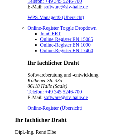
Telefon:
+49 345 5246-700
E-Mail:
software@slv-halle.de
WPS-Manager® (Übersicht)
Online-Register
Toggle Dropdown
JoinCERT
Online-Register EN 15085
Online-Register EN 1090
Online-Register EN 17460
Ihr fachlicher Draht
Softwareberatung und -entwicklung
Köthener Str. 33a
06118
Halle (Saale)
Telefon:
+49 345 5246-700
E-Mail:
software@slv-halle.de
Online-Register (Übersicht)
Ihr fachlicher Draht
Dipl.-Ing.
René Elbe