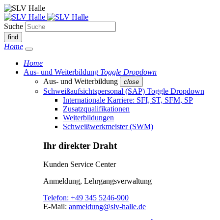
Suche
find
Home
Home
Aus- und Weiterbildung
Toggle Dropdown
Aus- und Weiterbildung
close
Schweißaufsichtspersonal (SAP)
Toggle Dropdown
Internationale Karriere: SFI, ST, SFM, SP
Zusatzqualifikationen
Weiterbildungen
Schweißwerkmeister (SWM)
Ihr direkter Draht
Kunden Service Center
Anmeldung, Lehrgangsverwaltung
Telefon:
+49 345 5246-900
E-Mail:
anmeldung@slv-halle.de