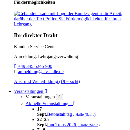
Fördermöglichkeiten
Ihr direkter Draht
Kunden Service Center
Anmeldung, Lehrgangsverwaltung
Telefon:
+49 345 5246-900
E-Mail:
anmeldung@slv-halle.de
Aus- und Weiterbildung (Übersicht)
Toggle Dropdown
Veranstaltungen
Veranstaltungen
close
Toggle Dropdown
Aktuelle Veranstaltungen
17
Sept.
Betonstahltag
,
Halle (Saale)
22–25
Sept.
InnoTrans 2026
,
Halle (Saale)
7– 8