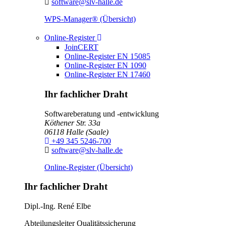
E-Mail:
software@slv-halle.de
WPS-Manager® (Übersicht)
Toggle Dropdown
Online-Register
JoinCERT
Online-Register EN 15085
Online-Register EN 1090
Online-Register EN 17460
Ihr fachlicher Draht
Softwareberatung und -entwicklung
Köthener Str. 33a
06118
Halle (Saale)
Telefon:
+49 345 5246-700
E-Mail:
software@slv-halle.de
Online-Register (Übersicht)
Ihr fachlicher Draht
Dipl.-Ing.
René Elbe
Abteilungsleiter
Qualitätssicherung