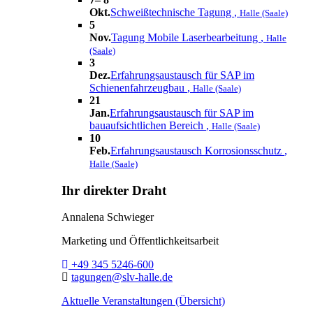
Okt.
Schweißtechnische Tagung
,
Halle (Saale)
5
Nov.
Tagung Mobile Laserbearbeitung
,
Halle
(Saale)
3
Dez.
Erfahrungsaustausch für SAP im
Schienenfahrzeugbau
,
Halle (Saale)
21
Jan.
Erfahrungsaustausch für SAP im
bauaufsichtlichen Bereich
,
Halle (Saale)
10
Feb.
Erfahrungsaustausch Korrosionsschutz
,
Halle (Saale)
Ihr direkter Draht
Annalena Schwieger
Marketing und Öffentlichkeitsarbeit
Telefon:
+49 345 5246-600
E-Mail:
tagungen@slv-halle.de
Aktuelle Veranstaltungen (Übersicht)