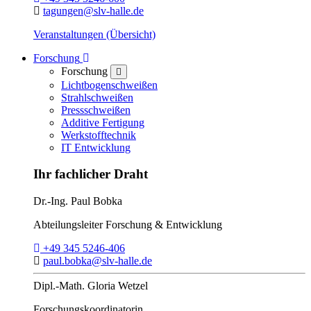
E-Mail:
tagungen@slv-halle.de
Veranstaltungen (Übersicht)
Toggle Dropdown
Forschung
Forschung
close
Lichtbogenschweißen
Strahlschweißen
Pressschweißen
Additive Fertigung
Werkstofftechnik
IT Entwicklung
Ihr fachlicher Draht
Dr.-Ing.
Paul Bobka
Abteilungsleiter
Forschung & Entwicklung
Telefon:
+49 345 5246-406
E-Mail:
paul.bobka@slv-halle.de
Dipl.-Math.
Gloria Wetzel
Forschungs­koordinatorin