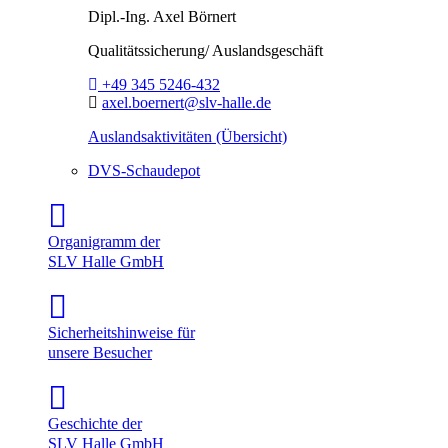
Dipl.-Ing.
Axel Börnert
Qualitätssicherung/ Auslandsgeschäft
Telefon:
+49 345 5246-432
E-Mail:
axel.boernert@slv-halle.de
Auslandsaktivitäten (Übersicht)
DVS-Schaudepot
Organigramm der
SLV Halle GmbH
Sicherheitshinweise für
unsere Besucher
Geschichte der
SLV Halle GmbH