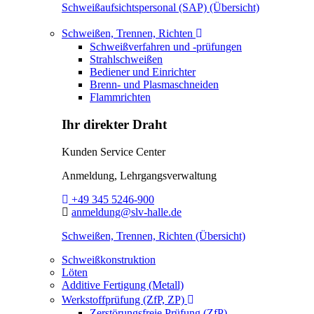
Schweißaufsichtspersonal (SAP) (Übersicht)
Toggle Dropdown
Schweißen, Trennen, Richten
Schweißverfahren und -prüfungen
Strahlschweißen
Bediener und Einrichter
Brenn- und Plasmaschneiden
Flammrichten
Ihr direkter Draht
Kunden Service Center
Anmeldung, Lehrgangsverwaltung
Telefon:
+49 345 5246-900
E-Mail:
anmeldung@slv-halle.de
Schweißen, Trennen, Richten (Übersicht)
Schweißkonstruktion
Löten
Additive Fertigung (Metall)
Toggle Dropdown
Werkstoffprüfung (ZfP, ZP)
Zerstörungsfreie Prüfung (ZfP)