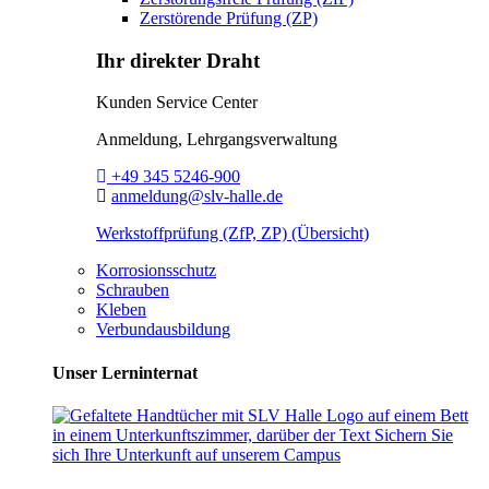
Zerstörende Prüfung (ZP)
Ihr direkter Draht
Kunden Service Center
Anmeldung, Lehrgangsverwaltung
Telefon:
+49 345 5246-900
E-Mail:
anmeldung@slv-halle.de
Werkstoffprüfung (ZfP, ZP) (Übersicht)
Korrosionsschutz
Schrauben
Kleben
Verbundausbildung
Unser Lerninternat