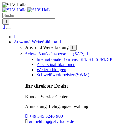
Suche
find
Home
Home
Toggle Dropdown
Aus- und Weiterbildung
Aus- und Weiterbildung
close
Toggle Dropdown
Schweißaufsichtspersonal (SAP)
Internationale Karriere: SFI, ST, SFM, SP
Zusatzqualifikationen
Weiterbildungen
Schweißwerkmeister (SWM)
Ihr direkter Draht
Kunden Service Center
Anmeldung, Lehrgangsverwaltung
Telefon:
+49 345 5246-900
E-Mail:
anmeldung@slv-halle.de