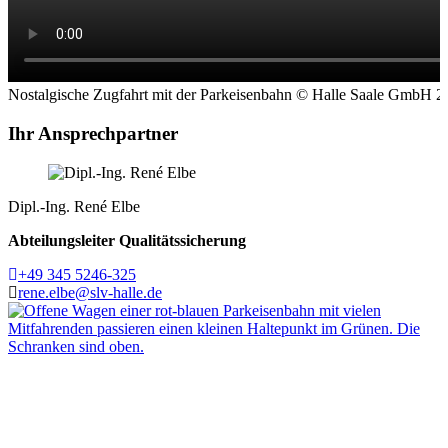
Nostalgische Zugfahrt mit der Parkeisenbahn © Halle Saale GmbH 2
Ihr Ansprechpartner
Dipl.-Ing.
René Elbe
Abteilungsleiter
Qualitätssicherung
Telefon:
+49 345 5246-325
E-Mail:
rene.elbe@slv-halle.de