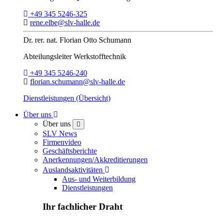
Telefon:
+49 345 5246-325
E-Mail:
rene.elbe@slv-halle.de
Dr. rer. nat.
Florian Otto Schumann
Abteilungsleiter
Werkstofftechnik
Telefon:
+49 345 5246-240
E-Mail:
florian.schumann@slv-halle.de
Dienstleistungen (Übersicht)
Toggle Dropdown
Über uns
Über uns
close
SLV News
Firmenvideo
Geschäftsberichte
Anerkennungen/Akkreditierungen
Toggle Dropdown
Auslandsaktivitäten
Aus- und Weiterbildung
Dienstleistungen
Ihr fachlicher Draht