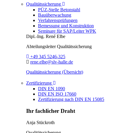
Toggle Dropdown
Qualitätssicherung
PÜZ-Stelle Betonstahl
Bauüberwachung
Verfahrensprüfungen
Bemessung und Konstruktion
Seminare für SAP/Leiter WPK
Dipl.-Ing.
René Elbe
Abteilungsleiter
Qualitätssicherung
Telefon:
+49 345 5246-325
E-Mail:
rene.elbe@slv-halle.de
Qualitätssicherung (Übersicht)
Toggle Dropdown
Zertifizierung
DIN EN 1090
DIN EN ISO 17660
Zertifizierung nach DIN EN 15085
Ihr fachlicher Draht
Anja Stückroth
Qualitätssicherung