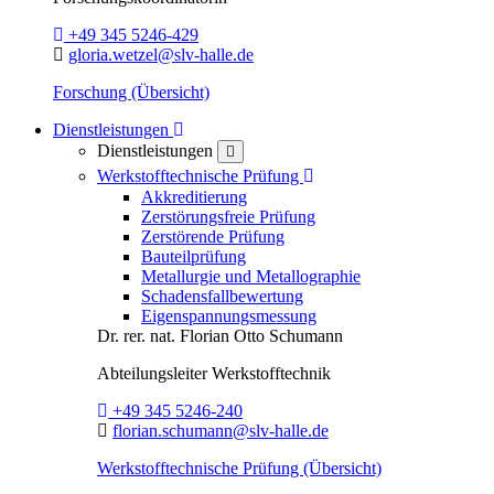
Telefon:
+49 345 5246-429
E-Mail:
gloria.wetzel@slv-halle.de
Forschung (Übersicht)
Toggle Dropdown
Dienstleistungen
Dienstleistungen
close
Toggle Dropdown
Werkstofftechnische Prüfung
Akkreditierung
Zerstörungsfreie Prüfung
Zerstörende Prüfung
Bauteilprüfung
Metallurgie und Metallographie
Schadensfallbewertung
Eigenspannungsmessung
Dr. rer. nat.
Florian Otto Schumann
Abteilungsleiter
Werkstofftechnik
Telefon:
+49 345 5246-240
E-Mail:
florian.schumann@slv-halle.de
Werkstofftechnische Prüfung (Übersicht)