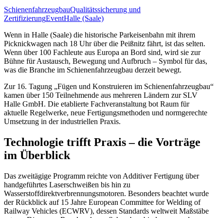
Schienenfahrzeugbau
Qualitätssicherung und
Zertifizierung
Event
Halle (Saale)
Wenn in Halle (Saale) die historische Parkeisenbahn mit ihrem
Picknickwagen nach 18 Uhr über die Peißnitz fährt, ist das selten.
Wenn über 100 Fachleute aus Europa an Bord sind, wird sie zur
Bühne für Austausch, Bewegung und Aufbruch – Symbol für das,
was die Branche im Schienenfahrzeugbau derzeit bewegt.
Zur 16. Tagung „Fügen und Konstruieren im Schienenfahrzeugbau“
kamen über 150 Teilnehmende aus mehreren Ländern zur SLV
Halle GmbH. Die etablierte Fachveranstaltung bot Raum für
aktuelle Regelwerke, neue Fertigungsmethoden und normgerechte
Umsetzung in der industriellen Praxis.
Technologie trifft Praxis – die Vorträge
im Überblick
Das zweitägige Programm reichte von Additiver Fertigung über
handgeführtes Laserschweißen bis hin zu
Wasserstoffdirektverbrennungsmotoren. Besonders beachtet wurde
der Rückblick auf 15 Jahre European Committee for Welding of
Railway Vehicles (ECWRV), dessen Standards weltweit Maßstäbe