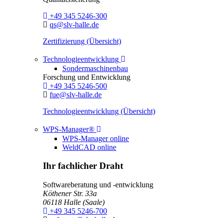
Telefon:
+49 345 5246-300
E-Mail:
qs@slv-halle.de
Zertifizierung (Übersicht)
Toggle Dropdown
Technologieentwicklung
Sondermaschinenbau
Forschung und Entwicklung
Telefon:
+49 345 5246-500
E-Mail:
fue@slv-halle.de
Technologieentwicklung (Übersicht)
Toggle Dropdown
WPS-Manager®
WPS-Manager online
WeldCAD online
Ihr fachlicher Draht
Softwareberatung und -entwicklung
Köthener Str. 33a
06118
Halle (Saale)
Telefon:
+49 345 5246-700