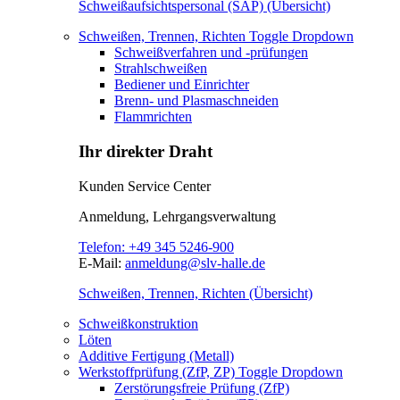
Schweißaufsichtspersonal (SAP) (Übersicht)
Schweißen, Trennen, Richten
Toggle Dropdown
Schweißverfahren und -prüfungen
Strahlschweißen
Bediener und Einrichter
Brenn- und Plasmaschneiden
Flammrichten
Ihr direkter Draht
Kunden Service Center
Anmeldung, Lehrgangsverwaltung
Telefon:
+49 345 5246-900
E-Mail:
anmeldung@slv-halle.de
Schweißen, Trennen, Richten (Übersicht)
Schweißkonstruktion
Löten
Additive Fertigung (Metall)
Werkstoffprüfung (ZfP, ZP)
Toggle Dropdown
Zerstörungsfreie Prüfung (ZfP)