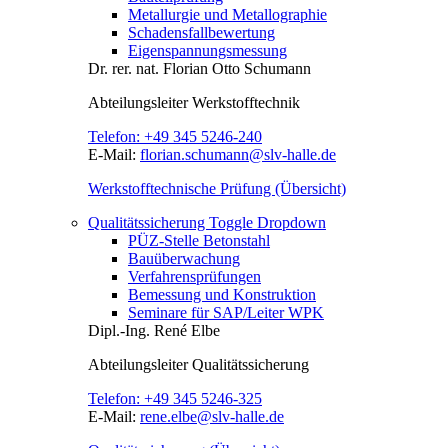
Metallurgie und Metallographie
Schadensfallbewertung
Eigenspannungsmessung
Dr. rer. nat.
Florian Otto Schumann
Abteilungsleiter
Werkstofftechnik
Telefon:
+49 345 5246-240
E-Mail:
florian.schumann@slv-halle.de
Werkstofftechnische Prüfung (Übersicht)
Qualitätssicherung
Toggle Dropdown
PÜZ-Stelle Betonstahl
Bauüberwachung
Verfahrensprüfungen
Bemessung und Konstruktion
Seminare für SAP/Leiter WPK
Dipl.-Ing.
René Elbe
Abteilungsleiter
Qualitätssicherung
Telefon:
+49 345 5246-325
E-Mail:
rene.elbe@slv-halle.de