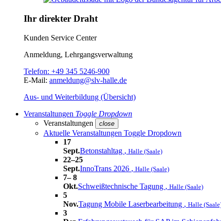
Ihr direkter Draht
Kunden Service Center
Anmeldung, Lehrgangsverwaltung
Telefon:
+49 345 5246-900
E-Mail:
anmeldung@slv-halle.de
Aus- und Weiterbildung (Übersicht)
Veranstaltungen
Toggle Dropdown
Veranstaltungen
close
Aktuelle Veranstaltungen
Toggle Dropdown
17
Sept.
Betonstahltag
,
Halle (Saale)
22–25
Sept.
InnoTrans 2026
,
Halle (Saale)
7– 8
Okt.
Schweißtechnische Tagung
,
Halle (Saale)
5
Nov.
Tagung Mobile Laserbearbeitung
,
Halle (Saale
3