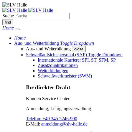
Suche
find
Home
Home
Aus- und Weiterbildung
Toggle Dropdown
Aus- und Weiterbildung
close
Schweißaufsichtspersonal (SAP)
Toggle Dropdown
Internationale Karriere: SFI, ST, SFM, SP
Zusatzqualifikationen
Weiterbildungen
Schweißwerkmeister (SWM)
Ihr direkter Draht
Kunden Service Center
Anmeldung, Lehrgangsverwaltung
Telefon:
+49 345 5246-900
E-Mail:
anmeldung@slv-halle.de