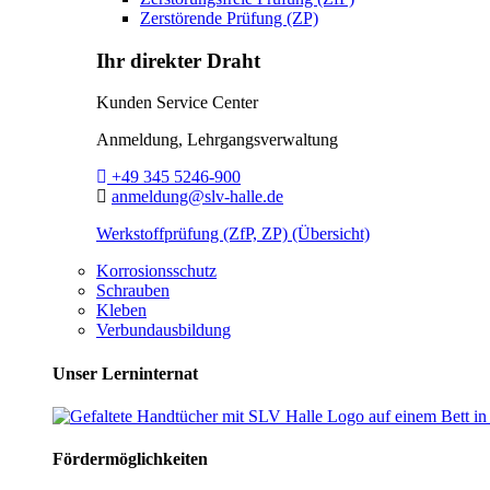
Zerstörende Prüfung (ZP)
Ihr direkter Draht
Kunden Service Center
Anmeldung, Lehrgangsverwaltung
Telefon:
+49 345 5246-900
E-Mail:
anmeldung@slv-halle.de
Werkstoffprüfung (ZfP, ZP) (Übersicht)
Korrosionsschutz
Schrauben
Kleben
Verbundausbildung
Unser Lerninternat
Fördermöglichkeiten