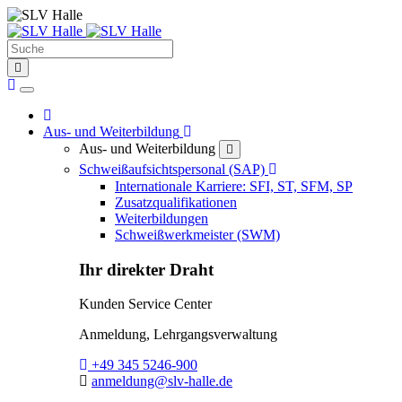
Suche
find
Home
Home
Toggle Dropdown
Aus- und Weiterbildung
Aus- und Weiterbildung
close
Toggle Dropdown
Schweißaufsichtspersonal (SAP)
Internationale Karriere: SFI, ST, SFM, SP
Zusatzqualifikationen
Weiterbildungen
Schweißwerkmeister (SWM)
Ihr direkter Draht
Kunden Service Center
Anmeldung, Lehrgangsverwaltung
Telefon:
+49 345 5246-900
E-Mail:
anmeldung@slv-halle.de