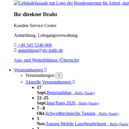
Ihr direkter Draht
Kunden Service Center
Anmeldung, Lehrgangsverwaltung
Telefon:
+49 345 5246-900
E-Mail:
anmeldung@slv-halle.de
Aus- und Weiterbildung (Übersicht)
Toggle Dropdown
Veranstaltungen
Veranstaltungen
close
Toggle Dropdown
Aktuelle Veranstaltungen
17
Sept.
Betonstahltag
,
Halle (Saale)
22–25
Sept.
InnoTrans 2026
,
Halle (Saale)
7– 8
Okt.
Schweißtechnische Tagung
,
Halle (Saale)
5
Nov.
Tagung Mobile Laserbearbeitung
,
Halle (Saale
3