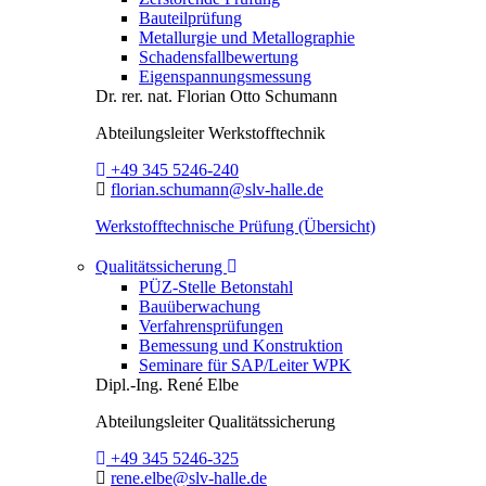
Bauteilprüfung
Metallurgie und Metallographie
Schadensfallbewertung
Eigenspannungsmessung
Dr. rer. nat.
Florian Otto Schumann
Abteilungsleiter
Werkstofftechnik
Telefon:
+49 345 5246-240
E-Mail:
florian.schumann@slv-halle.de
Werkstofftechnische Prüfung (Übersicht)
Toggle Dropdown
Qualitätssicherung
PÜZ-Stelle Betonstahl
Bauüberwachung
Verfahrensprüfungen
Bemessung und Konstruktion
Seminare für SAP/Leiter WPK
Dipl.-Ing.
René Elbe
Abteilungsleiter
Qualitätssicherung
Telefon:
+49 345 5246-325
E-Mail:
rene.elbe@slv-halle.de