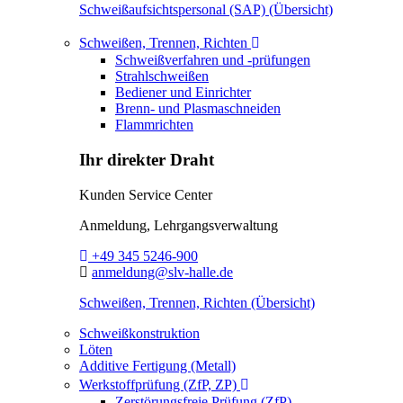
Schweißaufsichtspersonal (SAP) (Übersicht)
Toggle Dropdown
Schweißen, Trennen, Richten
Schweißverfahren und -prüfungen
Strahlschweißen
Bediener und Einrichter
Brenn- und Plasmaschneiden
Flammrichten
Ihr direkter Draht
Kunden Service Center
Anmeldung, Lehrgangsverwaltung
Telefon:
+49 345 5246-900
E-Mail:
anmeldung@slv-halle.de
Schweißen, Trennen, Richten (Übersicht)
Schweißkonstruktion
Löten
Additive Fertigung (Metall)
Toggle Dropdown
Werkstoffprüfung (ZfP, ZP)
Zerstörungsfreie Prüfung (ZfP)