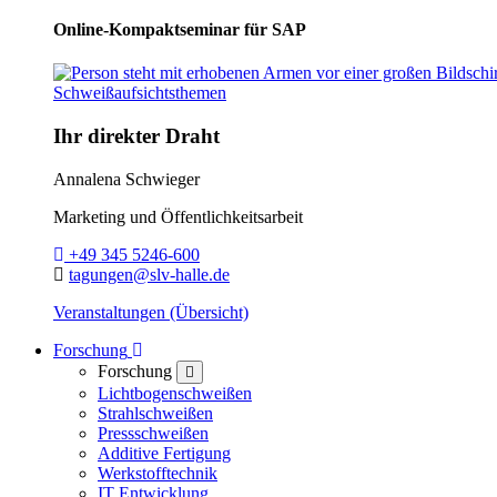
Online-Kompaktseminar für SAP
Ihr direkter Draht
Annalena Schwieger
Marketing und Öffentlichkeitsarbeit
Telefon:
+49 345 5246-600
E-Mail:
tagungen@slv-halle.de
Veranstaltungen (Übersicht)
Toggle Dropdown
Forschung
Forschung
close
Lichtbogenschweißen
Strahlschweißen
Pressschweißen
Additive Fertigung
Werkstofftechnik
IT Entwicklung