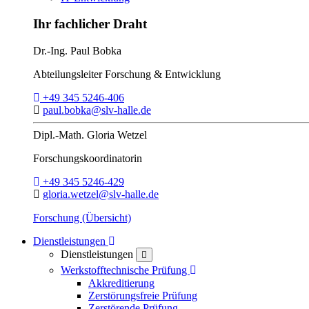
Ihr fachlicher Draht
Dr.-Ing.
Paul Bobka
Abteilungsleiter
Forschung & Entwicklung
Telefon:
+49 345 5246-406
E-Mail:
paul.bobka@slv-halle.de
Dipl.-Math.
Gloria Wetzel
Forschungs­koordinatorin
Telefon:
+49 345 5246-429
E-Mail:
gloria.wetzel@slv-halle.de
Forschung (Übersicht)
Toggle Dropdown
Dienstleistungen
Dienstleistungen
close
Toggle Dropdown
Werkstofftechnische Prüfung
Akkreditierung
Zerstörungsfreie Prüfung
Zerstörende Prüfung