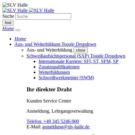
Suche
find
Home
Home
Aus- und Weiterbildung
Toggle Dropdown
Aus- und Weiterbildung
close
Schweißaufsichtspersonal (SAP)
Toggle Dropdown
Internationale Karriere: SFI, ST, SFM, SP
Zusatzqualifikationen
Weiterbildungen
Schweißwerkmeister (SWM)
Ihr direkter Draht
Kunden Service Center
Anmeldung, Lehrgangsverwaltung
Telefon:
+49 345 5246-900
E-Mail:
anmeldung@slv-halle.de