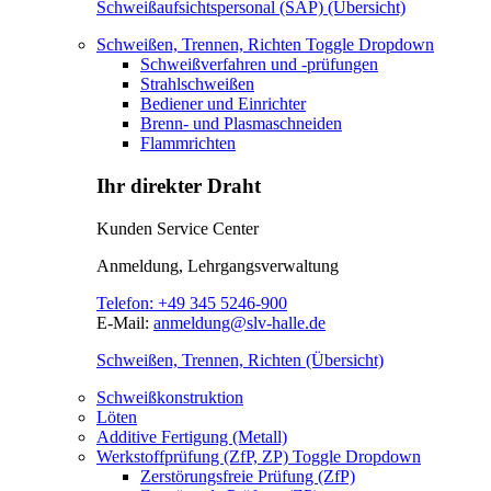
Schweißaufsichtspersonal (SAP) (Übersicht)
Schweißen, Trennen, Richten
Toggle Dropdown
Schweißverfahren und -prüfungen
Strahlschweißen
Bediener und Einrichter
Brenn- und Plasmaschneiden
Flammrichten
Ihr direkter Draht
Kunden Service Center
Anmeldung, Lehrgangsverwaltung
Telefon:
+49 345 5246-900
E-Mail:
anmeldung@slv-halle.de
Schweißen, Trennen, Richten (Übersicht)
Schweißkonstruktion
Löten
Additive Fertigung (Metall)
Werkstoffprüfung (ZfP, ZP)
Toggle Dropdown
Zerstörungsfreie Prüfung (ZfP)