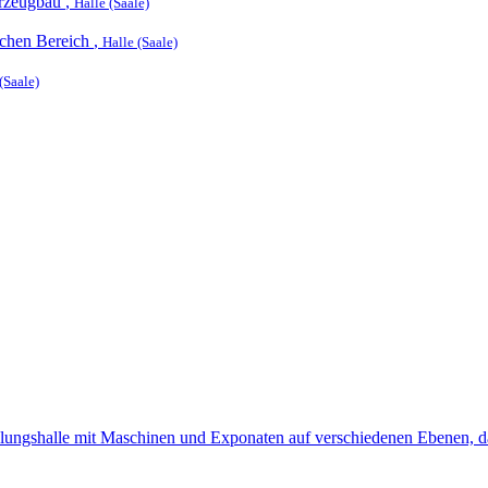
hrzeugbau
,
Halle (Saale)
ichen Bereich
,
Halle (Saale)
(Saale)