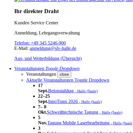
Ihr direkter Draht
Kunden Service Center
Anmeldung, Lehrgangsverwaltung
Telefon:
+49 345 5246-900
E-Mail:
anmeldung@slv-halle.de
Aus- und Weiterbildung (Übersicht)
Veranstaltungen
Toggle Dropdown
Veranstaltungen
close
Aktuelle Veranstaltungen
Toggle Dropdown
17
Sept.
Betonstahltag
,
Halle (Saale)
22–25
Sept.
InnoTrans 2026
,
Halle (Saale)
7– 8
Okt.
Schweißtechnische Tagung
,
Halle (Saale)
5
Nov.
Tagung Mobile Laserbearbeitung
,
Halle (Saale
3