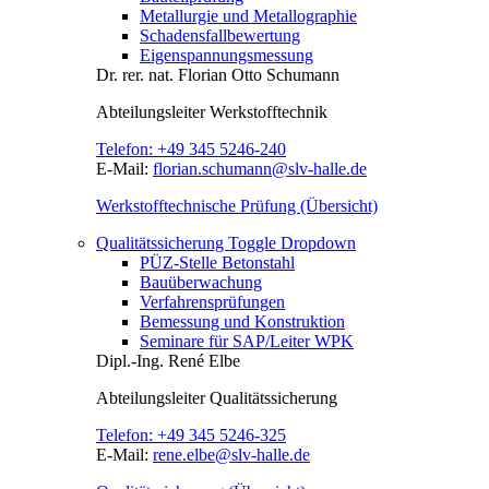
Metallurgie und Metallographie
Schadensfallbewertung
Eigenspannungsmessung
Dr. rer. nat.
Florian Otto Schumann
Abteilungsleiter
Werkstofftechnik
Telefon:
+49 345 5246-240
E-Mail:
florian.schumann@slv-halle.de
Werkstofftechnische Prüfung (Übersicht)
Qualitätssicherung
Toggle Dropdown
PÜZ-Stelle Betonstahl
Bauüberwachung
Verfahrensprüfungen
Bemessung und Konstruktion
Seminare für SAP/Leiter WPK
Dipl.-Ing.
René Elbe
Abteilungsleiter
Qualitätssicherung
Telefon:
+49 345 5246-325
E-Mail:
rene.elbe@slv-halle.de