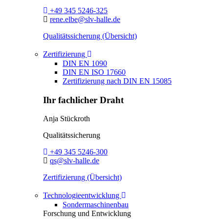
Telefon:
+49 345 5246-325
E-Mail:
rene.elbe@slv-halle.de
Qualitätssicherung (Übersicht)
Toggle Dropdown
Zertifizierung
DIN EN 1090
DIN EN ISO 17660
Zertifizierung nach DIN EN 15085
Ihr fachlicher Draht
Anja Stückroth
Qualitätssicherung
Telefon:
+49 345 5246-300
E-Mail:
qs@slv-halle.de
Zertifizierung (Übersicht)
Toggle Dropdown
Technologieentwicklung
Sondermaschinenbau
Forschung und Entwicklung