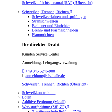
Schweißaufsichtspersonal (SAP) (Übersicht)
Toggle Dropdown
Schweißen, Trennen, Richten
Schweißverfahren und -prüfungen
Strahlschweißen
Bediener und Einrichter
Brenn- und Plasmaschneiden
Flammrichten
Ihr direkter Draht
Kunden Service Center
Anmeldung, Lehrgangsverwaltung
Telefon:
+49 345 5246-900
E-Mail:
anmeldung@slv-halle.de
Schweißen, Trennen, Richten (Übersicht)
Schweißkonstruktion
Löten
Additive Fertigung (Metall)
Toggle Dropdown
Werkstoffprüfung (ZfP, ZP)
Zerstörungsfreie Prüfung (ZfP)