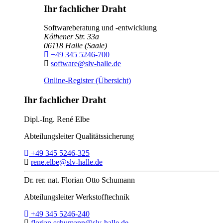
Ihr fachlicher Draht
Softwareberatung und -entwicklung
Köthener Str. 33a
06118
Halle (Saale)
Telefon:
+49 345 5246-700
E-Mail:
software@slv-halle.de
Online-Register (Übersicht)
Ihr fachlicher Draht
Dipl.-Ing.
René Elbe
Abteilungsleiter
Qualitätssicherung
Telefon:
+49 345 5246-325
E-Mail:
rene.elbe@slv-halle.de
Dr. rer. nat.
Florian Otto Schumann
Abteilungsleiter
Werkstofftechnik
Telefon:
+49 345 5246-240
E-Mail:
florian.schumann@slv-halle.de