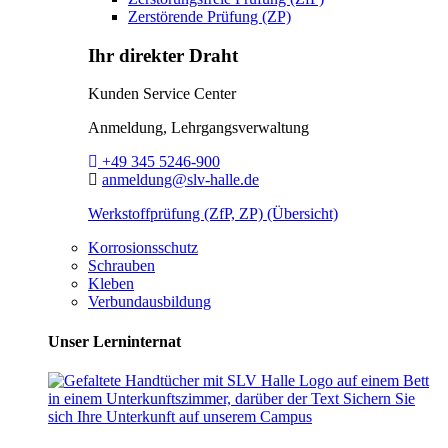
Zerstörende Prüfung (ZP)
Ihr direkter Draht
Kunden Service Center
Anmeldung, Lehrgangsverwaltung
Telefon:
+49 345 5246-900
E-Mail:
anmeldung@slv-halle.de
Werkstoffprüfung (ZfP, ZP) (Übersicht)
Korrosionsschutz
Schrauben
Kleben
Verbundausbildung
Unser Lerninternat