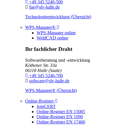
Telefon:
+49 345 5246-500
E-Mail:
fue@slv-halle.de
Technologieentwicklung (Übersicht)
Toggle Dropdown
WPS-Manager®
WPS-Manager online
WeldCAD online
Ihr fachlicher Draht
Softwareberatung und -entwicklung
Köthener Str. 33a
06118
Halle (Saale)
Telefon:
+49 345 5246-700
E-Mail:
software@slv-halle.de
WPS-Manager® (Übersicht)
Toggle Dropdown
Online-Register
JoinCERT
Online-Register EN 15085
Online-Register EN 1090
Online-Register EN 17460