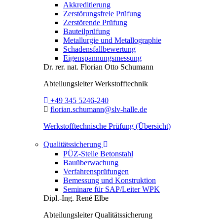
Akkreditierung
Zerstörungsfreie Prüfung
Zerstörende Prüfung
Bauteilprüfung
Metallurgie und Metallographie
Schadensfallbewertung
Eigenspannungsmessung
Dr. rer. nat.
Florian Otto Schumann
Abteilungsleiter
Werkstofftechnik
Telefon:
+49 345 5246-240
E-Mail:
florian.schumann@slv-halle.de
Werkstofftechnische Prüfung (Übersicht)
Toggle Dropdown
Qualitätssicherung
PÜZ-Stelle Betonstahl
Bauüberwachung
Verfahrensprüfungen
Bemessung und Konstruktion
Seminare für SAP/Leiter WPK
Dipl.-Ing.
René Elbe
Abteilungsleiter
Qualitätssicherung