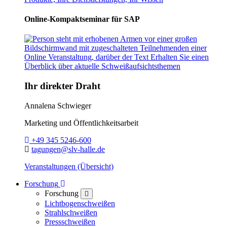
Online-Kompaktseminar für SAP
Ihr direkter Draht
Annalena Schwieger
Marketing und Öffentlichkeitsarbeit
Telefon:
+49 345 5246-600
E-Mail:
tagungen@slv-halle.de
Veranstaltungen (Übersicht)
Toggle Dropdown
Forschung
Forschung
close
Lichtbogenschweißen
Strahlschweißen
Pressschweißen