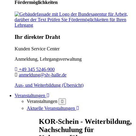
Fördermöglichkeiten
Ihr direkter Draht
Kunden Service Center
Anmeldung, Lehrgangsverwaltung
Telefon:
+49 345 5246-900
E-Mail:
anmeldung@slv-halle.de
Aus- und Weiterbildung (Übersicht)
Toggle Dropdown
Veranstaltungen
Veranstaltungen
close
Toggle Dropdown
Aktuelle Veranstaltungen
KOR-Schein - Weiterbildung,
Nachschulung für