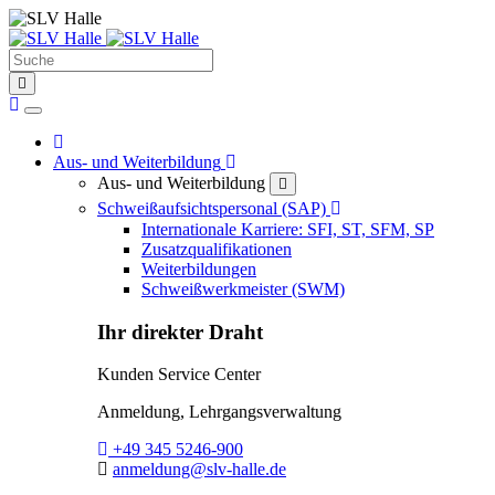
Suche
find
Home
Home
Toggle Dropdown
Aus- und Weiterbildung
Aus- und Weiterbildung
close
Toggle Dropdown
Schweißaufsichtspersonal (SAP)
Internationale Karriere: SFI, ST, SFM, SP
Zusatzqualifikationen
Weiterbildungen
Schweißwerkmeister (SWM)
Ihr direkter Draht
Kunden Service Center
Anmeldung, Lehrgangsverwaltung
Telefon:
+49 345 5246-900
E-Mail:
anmeldung@slv-halle.de