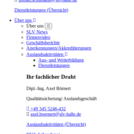
Dienstleistungen (Übersicht)
Toggle Dropdown
Über uns
Über uns
close
SLV News
Firmenvideo
Geschäftsberichte
Anerkennungen/Akkreditierungen
Toggle Dropdown
Auslandsaktivitäten
Aus- und Weiterbildung
Dienstleistungen
Ihr fachlicher Draht
Dipl.-Ing.
Axel Börnert
Qualitätssicherung/ Auslandsgeschäft
Telefon:
+49 345 5246-432
E-Mail:
axel.boernert@slv-halle.de
Auslandsaktivitäten (Übersicht)