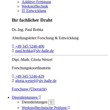
Additive Fertigung
Werkstofftechnik
IT Entwicklung
Ihr fachlicher Draht
Dr.-Ing.
Paul Bobka
Abteilungsleiter
Forschung & Entwicklung
Telefon:
+49 345 5246-406
E-Mail:
paul.bobka@slv-halle.de
Dipl.-Math.
Gloria Wetzel
Forschungs­koordinatorin
Telefon:
+49 345 5246-429
E-Mail:
gloria.wetzel@slv-halle.de
Forschung (Übersicht)
Toggle Dropdown
Dienstleistungen
Dienstleistungen
close
Toggle Dropdown
Werkstofftechnische Prüfung