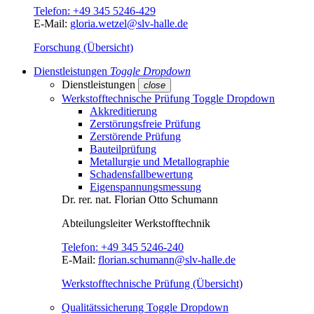
Telefon:
+49 345 5246-429
E-Mail:
gloria.wetzel@slv-halle.de
Forschung (Übersicht)
Dienstleistungen
Toggle Dropdown
Dienstleistungen
close
Werkstofftechnische Prüfung
Toggle Dropdown
Akkreditierung
Zerstörungsfreie Prüfung
Zerstörende Prüfung
Bauteilprüfung
Metallurgie und Metallographie
Schadensfallbewertung
Eigenspannungsmessung
Dr. rer. nat.
Florian Otto Schumann
Abteilungsleiter
Werkstofftechnik
Telefon:
+49 345 5246-240
E-Mail:
florian.schumann@slv-halle.de
Werkstofftechnische Prüfung (Übersicht)
Qualitätssicherung
Toggle Dropdown