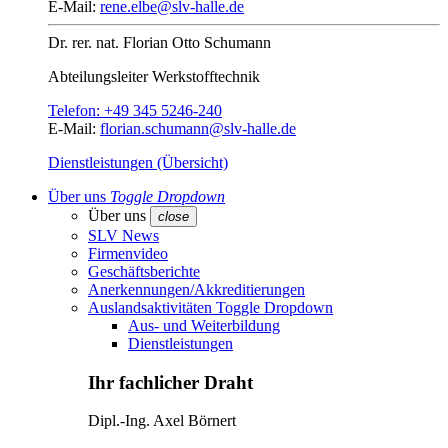
E-Mail:
rene.elbe@slv-halle.de
Dr. rer. nat.
Florian Otto Schumann
Abteilungsleiter
Werkstofftechnik
Telefon:
+49 345 5246-240
E-Mail:
florian.schumann@slv-halle.de
Dienstleistungen (Übersicht)
Über uns
Toggle Dropdown
Über uns
close
SLV News
Firmenvideo
Geschäftsberichte
Anerkennungen/Akkreditierungen
Auslandsaktivitäten
Toggle Dropdown
Aus- und Weiterbildung
Dienstleistungen
Ihr fachlicher Draht
Dipl.-Ing.
Axel Börnert