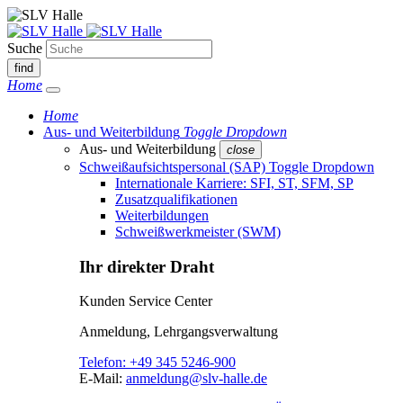
Suche
find
Home
Home
Aus- und Weiterbildung
Toggle Dropdown
Aus- und Weiterbildung
close
Schweißaufsichtspersonal (SAP)
Toggle Dropdown
Internationale Karriere: SFI, ST, SFM, SP
Zusatzqualifikationen
Weiterbildungen
Schweißwerkmeister (SWM)
Ihr direkter Draht
Kunden Service Center
Anmeldung, Lehrgangsverwaltung
Telefon:
+49 345 5246-900
E-Mail:
anmeldung@slv-halle.de