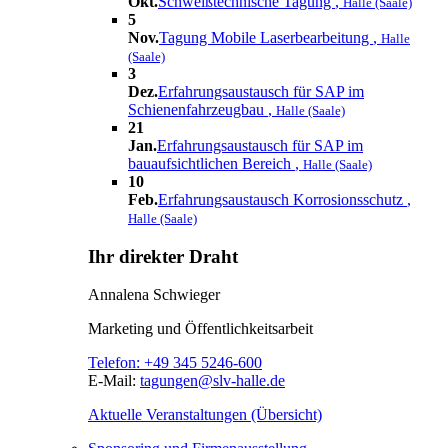
Okt.
Schweißtechnische Tagung
,
Halle (Saale)
5
Nov.
Tagung Mobile Laserbearbeitung
,
Halle
(Saale)
3
Dez.
Erfahrungsaustausch für SAP im
Schienenfahrzeugbau
,
Halle (Saale)
21
Jan.
Erfahrungsaustausch für SAP im
bauaufsichtlichen Bereich
,
Halle (Saale)
10
Feb.
Erfahrungsaustausch Korrosionsschutz
,
Halle (Saale)
Ihr direkter Draht
Annalena Schwieger
Marketing und Öffentlichkeitsarbeit
Telefon:
+49 345 5246-600
E-Mail:
tagungen@slv-halle.de
Aktuelle Veranstaltungen (Übersicht)