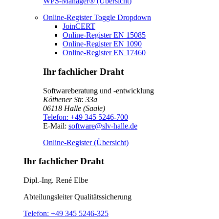
WPS-Manager® (Übersicht)
Online-Register
Toggle Dropdown
JoinCERT
Online-Register EN 15085
Online-Register EN 1090
Online-Register EN 17460
Ihr fachlicher Draht
Softwareberatung und -entwicklung
Köthener Str. 33a
06118
Halle (Saale)
Telefon:
+49 345 5246-700
E-Mail:
software@slv-halle.de
Online-Register (Übersicht)
Ihr fachlicher Draht
Dipl.-Ing.
René Elbe
Abteilungsleiter
Qualitätssicherung
Telefon:
+49 345 5246-325